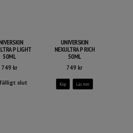
NIVERSKIN
UNIVERSKIN
LTRA P LIGHT
NEXULTRA P RICH
50ML
50ML
749
kr
749
kr
lfälligt slut
Köp
Läs mer