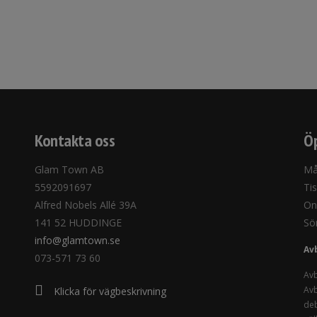
Kontakta oss
Öp
Glam Town AB
Må
5592091697
Ti
Alfred Nobels Allé 39A
On
141 52 HUDDINGE
Sö
info@glamtown.se
Av
073-571 73 60
Avb
Avb
Klicka för vägbeskrivning
deb