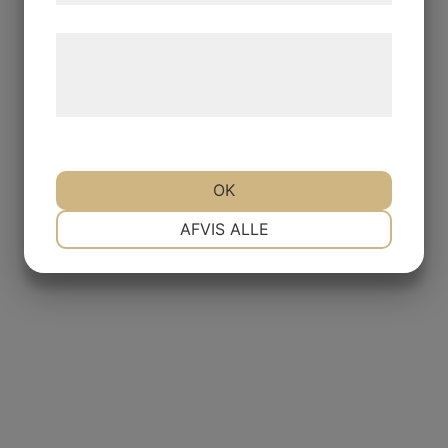
Læs mere om vores brug af cookies og
behandling af persondata på vores
hjemmeside.
OK
NØDVENDIGE
PRÆFERENCER
AFVIS ALLE
MARKETING
STATISTIK