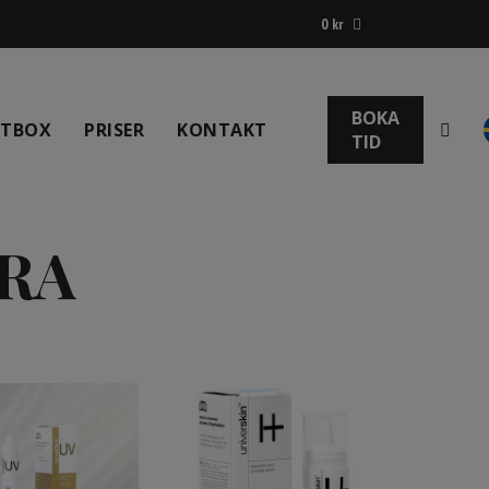
0
kr
BOKA
NTBOX
PRISER
KONTAKT
TID
RA