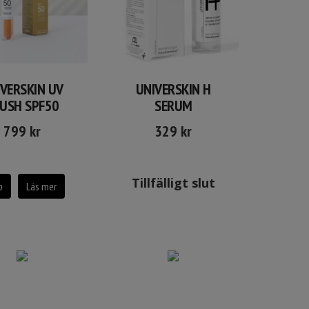
VERSKIN UV
UNIVERSKIN H
USH SPF50
SERUM
799
kr
329
kr
Tillfälligt slut
p
Läs mer