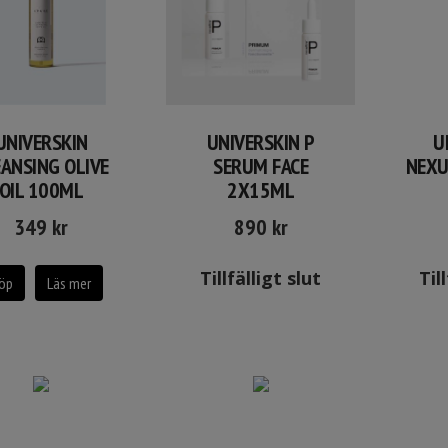
UNIVERSKIN
UNIVERSKIN P
U
EANSING OLIVE
SERUM FACE
NEXU
OIL 100ML
2X15ML
349
kr
890
kr
Tillfälligt slut
Til
öp
Läs mer