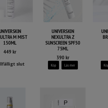
UNIVERSKIN
UNIVERSKIN
UNI
ULTRA M MIST
NEXULTRA Z
BR
150ML
SUNSCREEN SPF50
75ML
449
kr
390
kr
llfälligt slut
Köp
Läs mer
Kö