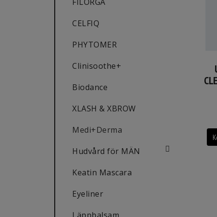
FILORGA
CELFIQ
PHYTOMER
Clinisoothe+
CL
Biodance
XLASH & XBROW
Medi+Derma
K
Hudvård för MÄN
Keatin Mascara
Eyeliner
Läppbalsam