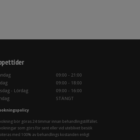
pettider
ndag
09:00 - 21:00
sdag
09:00 - 18:00
sdag - Lördag
09:00 - 16:00
ndag
STÄNGT
bokningspolicy
okning bör göras 24 timmar innan behandlingstillfället.
okningar som görs för sent eller vid uteblivet besök
iteras med 100% av behandlings kostanden enligt