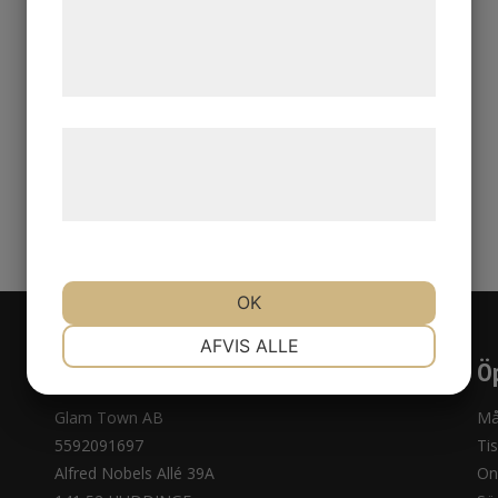
de har indsamlet gennem din brug af deres
tjenester. Ved at klikke på 'OK' giver du
samtykke til disse formål.
Læs mere om vores brug af cookies og
behandling af persondata på vores
hjemmeside.
OK
NØDVENDIGE
PRÆFERENCER
AFVIS ALLE
Kontakta oss
Öp
MARKETING
STATISTIK
Glam Town AB
Må
5592091697
Ti
Alfred Nobels Allé 39A
On