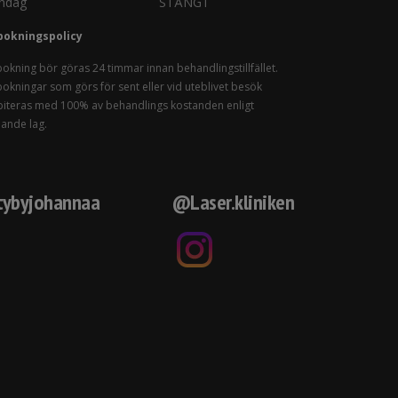
ndag
STÄNGT
bokningspolicy
okning bör göras 24 timmar innan behandlingstillfället.
okningar som görs för sent eller vid uteblivet besök
iteras med 100% av behandlings kostanden enligt
lande lag.
ybyjohannaa
@Laser.kliniken