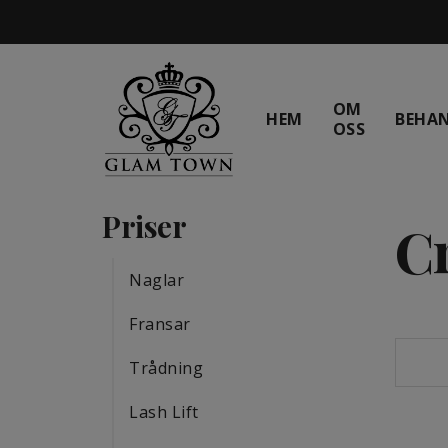
OM
HEM
BEHA
OSS
Priser
C
Naglar
Fransar
Trådning
Lash Lift