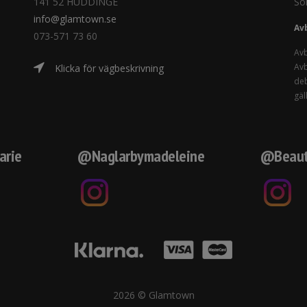
141 52 HUDDINGE
Sö
info@glamtown.se
Av
073-571 73 60
Avb
Avb
Klicka för vägbeskrivning
deb
gäl
arie
@Naglarbymadeleine
@Beaut
2026 © Glamtown