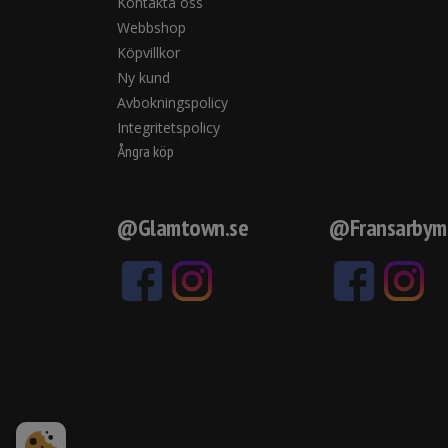
Kontakta oss
Webbshop
Köpvillkor
Ny kund
Avbokningspolicy
Integritetspolicy
Ångra köp
@Glamtown.se
@Fransarbym