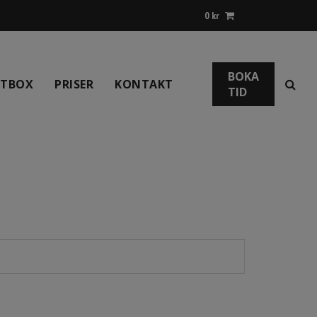
0
kr
BOKA
NTBOX
PRISER
KONTAKT
TID