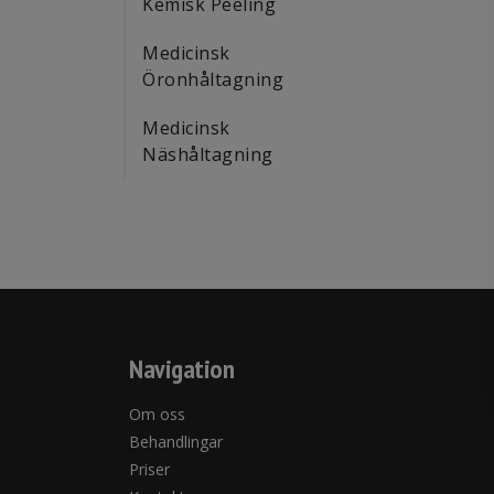
Kemisk Peeling
Medicinsk
Öronhåltagning
Medicinsk
Näshåltagning
Navigation
Om oss
Behandlingar
Priser