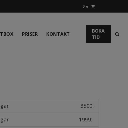
0
kr
BOKA
NTBOX
PRISER
KONTAKT
TID
ngar
3500:-
ngar
1999:-