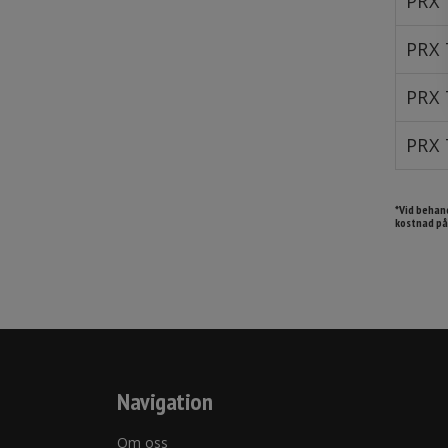
PRX 
PRX 
PRX 
PRX 
*Vid behand
kostnad på
Navigation
Om oss