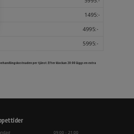
5995:-
1495:-
4995:-
5995:-
 behandlingskostnaden per tjänst. Efter klockan 20:00 läggs en extra
pettider
ndag
09:00 - 21:00