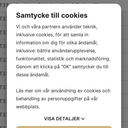
T33 – Ansiktet & Hals – Kur 6 Behandlingar
Samtycke till cookies
T33 – Hals
Vi och våra partners använder teknik,
T33 – Hals – Kur 4 Behandlingar
inklusive cookies, för att samla in
information om dig för olika ändamål,
T33 – Hals – Kur 6 Behandlingar
inklusive: bättre användarupplevelse,
funktionalitet, statistik och marknadsföring.
T33 – Hals & Dekolletage
Genom att klicka på "OK" samtycker du till
T33 – Hals & Dekolletage - Kur 4 Behandlingar
dessa ändamål.
T33 – Hals & Dekolletage - Kur 6 Behandlingar
Läs mer om vår användning av cookies och
behandling av personuppgifter på vår
T33 – Händer
webbplats.
T33 – Händer - Kur 4 Behandlingar
VISA
DETALJER