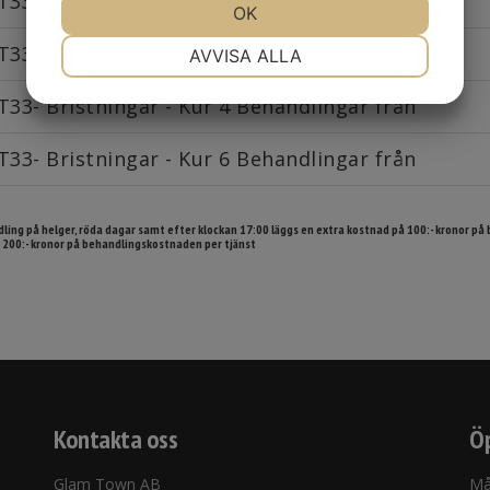
T33 – Händer - Kur 6 Behandlingar
JA
NEJ
OK
JA
NEJ
NÖDVÄNDIG
INSTÄLLNINGAR
T33- Bristningar från
AVVISA ALLA
JA
NEJ
JA
NEJ
T33- Bristningar - Kur 4 Behandlingar från
MARKNADSFÖRING
STATISTIK
T33- Bristningar - Kur 6 Behandlingar från
ling på helger, röda dagar samt efter klockan 17:00 läggs en extra kostnad på 100:- kronor på
 200:- kronor på behandlingskostnaden per tjänst
Kontakta oss
Öp
Glam Town AB
Må