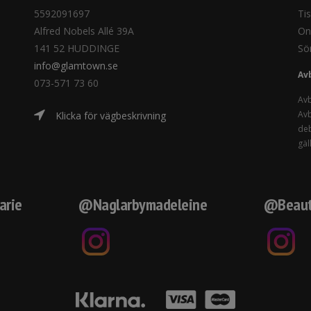
5592091697
Ti
Alfred Nobels Allé 39A
On
141 52 HUDDINGE
Sö
info@glamtown.se
Av
073-571 73 60
Avb
Avb
Klicka för vägbeskrivning
deb
gäl
arie
@Naglarbymadeleine
@Beaut