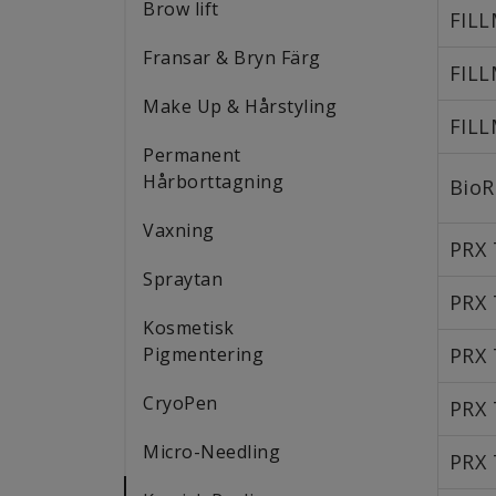
Brow lift
FILL
Fransar & Bryn Färg
FILL
Make Up & Hårstyling
FILL
Permanent
Hårborttagning
BioR
Vaxning
PRX 
Spraytan
PRX 
Kosmetisk
Pigmentering
PRX 
CryoPen
PRX 
Micro-Needling
PRX 