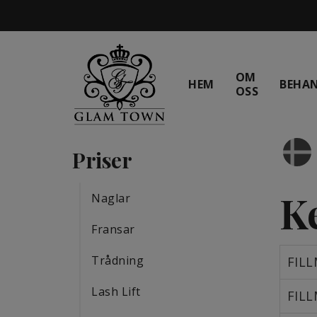
OM
HEM
BEHA
OSS
Priser
K
Naglar
Fransar
Trådning
FILL
Lash Lift
FILL