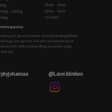
sdag
09:00 - 18:00
sdag - Lördag
09:00 - 16:00
ndag
STÄNGT
bokningspolicy
okning bör göras 24 timmar innan behandlingstillfället.
okningar som görs för sent eller vid uteblivet besök
iteras med 100% av behandlings kostanden enligt
lande lag.
ybyjohannaa
@Laser.kliniken