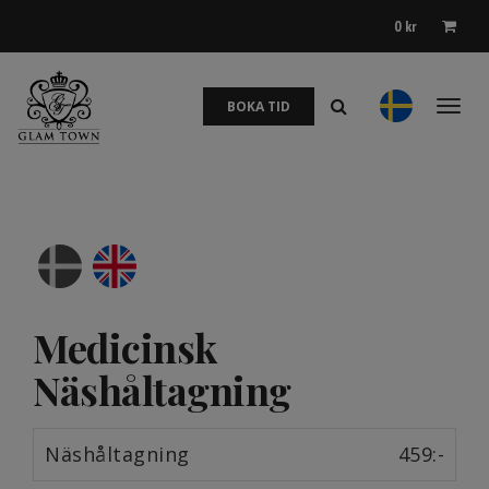
0
kr
BOKA TID
Toggl
naviga
Medicinsk
Näshåltagning
Näshåltagning
459:-