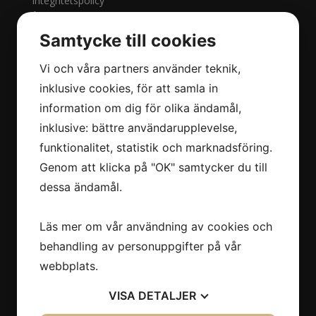
Integritetspolicy
Ångra köp
Samtycke till cookies
Kontakta oss
Vi och våra partners använder teknik,
inklusive cookies, för att samla in
Glam Town AB
information om dig för olika ändamål,
5592091697
inklusive: bättre användarupplevelse,
Alfred Nobels Allé 39A
funktionalitet, statistik och marknadsföring.
141 52 HUDDINGE
Genom att klicka på "OK" samtycker du till
info@glamtown.se
073-571 73 60
dessa ändamål.
Klicka för vägbeskrivning
Läs mer om vår användning av cookies och
behandling av personuppgifter på vår
webbplats.
Öppettider
VISA
DETALJER
Måndag
09:00 - 21:00