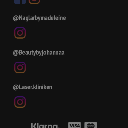
@Naglarbymadeleine
@Beautybyjohannaa
@Laser.kliniken