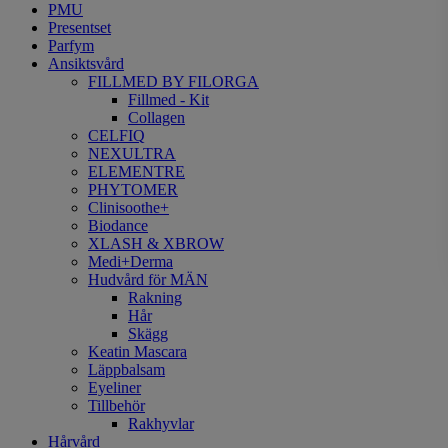
PMU
Presentset
Parfym
Ansiktsvård
FILLMED BY FILORGA
Fillmed - Kit
Collagen
CELFIQ
NEXULTRA
ELEMENTRE
PHYTOMER
Clinisoothe+
Biodance
XLASH & XBROW
Medi+Derma
Hudvård för MÄN
Rakning
Hår
Skägg
Keatin Mascara
Läppbalsam
Eyeliner
Tillbehör
Rakhyvlar
Hårvård