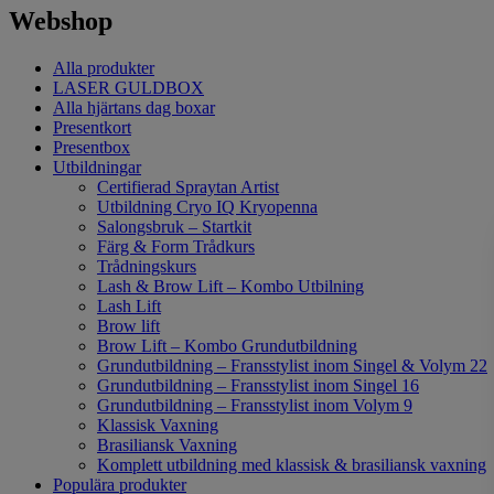
Webshop
Alla produkter
LASER GULDBOX
Alla hjärtans dag boxar
Presentkort
Presentbox
Utbildningar
Certifierad Spraytan Artist
Utbildning Cryo IQ Kryopenna
Salongsbruk – Startkit
Färg & Form Trådkurs
Trådningskurs
Lash & Brow Lift – Kombo Utbilning
Lash Lift
Brow lift
Brow Lift – Kombo Grundutbildning
Grundutbildning – Fransstylist inom Singel & Volym 22
Grundutbildning – Fransstylist inom Singel 16
Grundutbildning – Fransstylist inom Volym 9
Klassisk Vaxning
Brasiliansk Vaxning
Komplett utbildning med klassisk & brasiliansk vaxning
Populära produkter