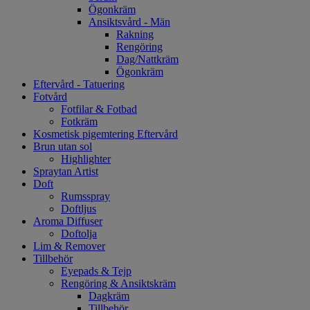
Ögonkräm
Ansiktsvård - Män
Rakning
Rengöring
Dag/Nattkräm
Ögonkräm
Eftervård - Tatuering
Fotvård
Fotfilar & Fotbad
Fotkräm
Kosmetisk pigemtering Eftervård
Brun utan sol
Highlighter
Spraytan Artist
Doft
Rumsspray
Doftljus
Aroma Diffuser
Doftolja
Lim & Remover
Tillbehör
Eyepads & Tejp
Rengöring & Ansiktskräm
Dagkräm
Tillbehör