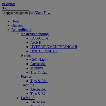
#Login#
0
kr
Toggle navigation
Hem
Om oss
Behandlingar
Ansiktsbehandling
ROSACEA
AKNE
HYPERPIGMENTERINGAR
UNGDOMSHUD
Naglar
Gelé Naglar
Återbesök
Manikyr
Tips & Råd
Fransar
Tips & Råd
Trådning
Återbesök
Tips & Råd
Lash Lift
Återbesök