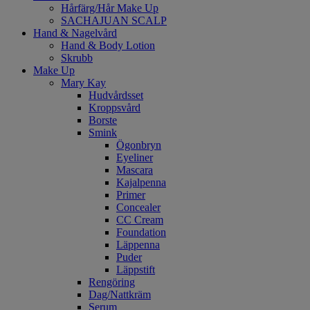
Hårfärg/Hår Make Up
SACHAJUAN SCALP
Hand & Nagelvård
Hand & Body Lotion
Skrubb
Make Up
Mary Kay
Hudvårdsset
Kroppsvård
Borste
Smink
Ögonbryn
Eyeliner
Mascara
Kajalpenna
Primer
Concealer
CC Cream
Foundation
Läppenna
Puder
Läppstift
Rengöring
Dag/Nattkräm
Serum