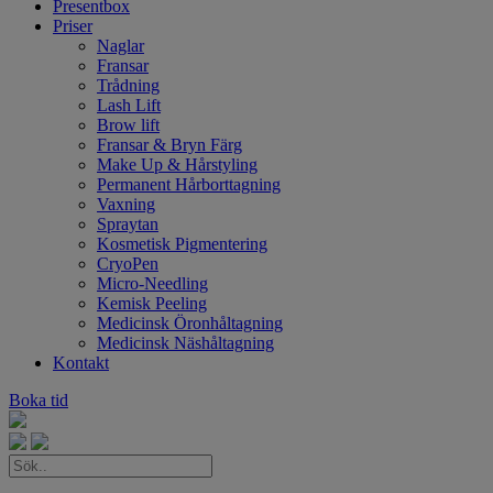
Presentbox
Priser
Naglar
Fransar
Trådning
Lash Lift
Brow lift
Fransar & Bryn Färg
Make Up & Hårstyling
Permanent Hårborttagning
Vaxning
Spraytan
Kosmetisk Pigmentering
CryoPen
Micro-Needling
Kemisk Peeling
Medicinsk Öronhåltagning
Medicinsk Näshåltagning
Kontakt
Boka tid