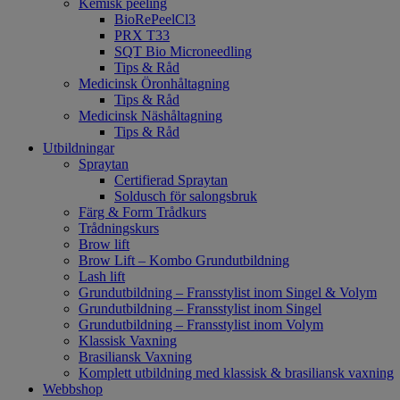
Kemisk peeling
BioRePeelCl3
PRX T33
SQT Bio Microneedling
Tips & Råd
Medicinsk Öronhåltagning
Tips & Råd
Medicinsk Näshåltagning
Tips & Råd
Utbildningar
Spraytan
Certifierad Spraytan
Soldusch för salongsbruk
Färg & Form Trådkurs
Trådningskurs
Brow lift
Brow Lift – Kombo Grundutbildning
Lash lift
Grundutbildning – Fransstylist inom Singel & Volym
Grundutbildning – Fransstylist inom Singel
Grundutbildning – Fransstylist inom Volym
Klassisk Vaxning
Brasiliansk Vaxning
Komplett utbildning med klassisk & brasiliansk vaxning
Webbshop