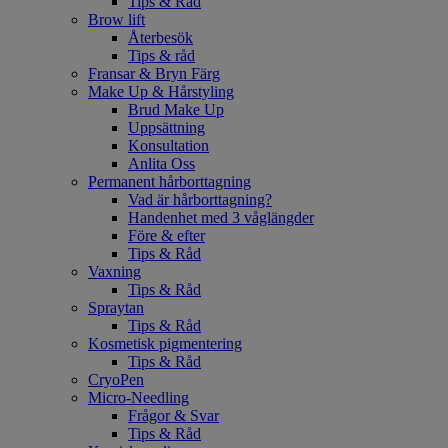
Tips & Råd
Brow lift
Återbesök
Tips & råd
Fransar & Bryn Färg
Make Up & Hårstyling
Brud Make Up
Uppsättning
Konsultation
Anlita Oss
Permanent hårborttagning
Vad är hårborttagning?
Handenhet med 3 våglängder
Före & efter
Tips & Råd
Vaxning
Tips & Råd
Spraytan
Tips & Råd
Kosmetisk pigmentering
Tips & Råd
CryoPen
Micro-Needling
Frågor & Svar
Tips & Råd