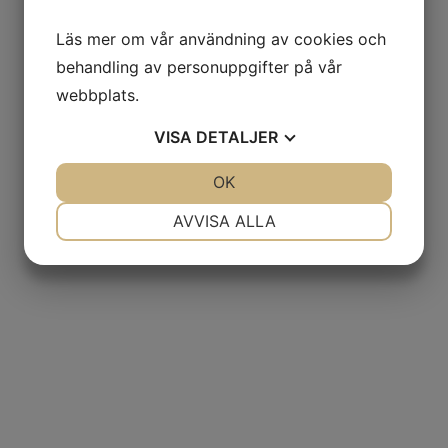
Läs mer om vår användning av cookies och
behandling av personuppgifter på vår
webbplats.
VISA
DETALJER
JA
NEJ
OK
JA
NEJ
NÖDVÄNDIG
INSTÄLLNINGAR
AVVISA ALLA
JA
NEJ
JA
NEJ
MARKNADSFÖRING
STATISTIK