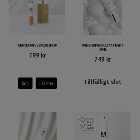
UNIVERSKIN UV BRUSH SPF50
UNIVERSKIN NEXULTRA P LIGHT
50ML
799
kr
749
kr
Tillfälligt slut
Köp
Läs mer