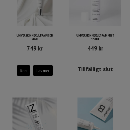
UNIVERSKIN NEXULTRA P RICH
UNIVERSKIN NEXULTRA M MIST
50ML
150ML
749
kr
449
kr
Tillfälligt slut
Köp
Läs mer