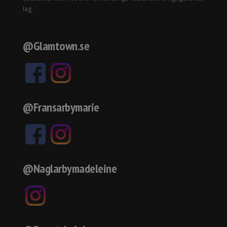
lag.
@Glamtown.se
@Fransarbymarie
@Naglarbymadeleine