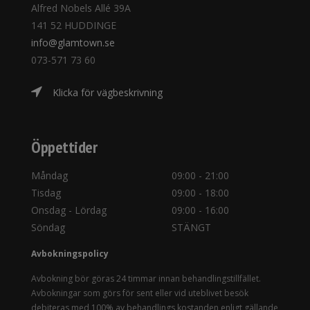
Alfred Nobels Allé 39A
141 52 HUDDINGE
info@glamtown.se
073-571 73 60
Klicka för vägbeskrivning
Öppettider
Måndag
09:00 - 21:00
Tisdag
09:00 - 18:00
Onsdag - Lördag
09:00 - 16:00
Söndag
STÄNGT
Avbokningspolicy
Avbokning bör göras 24 timmar innan behandlingstillfället.
Avbokningar som görs för sent eller vid uteblivet besök
debiteras med 100% av behandlings kostanden enligt gällande