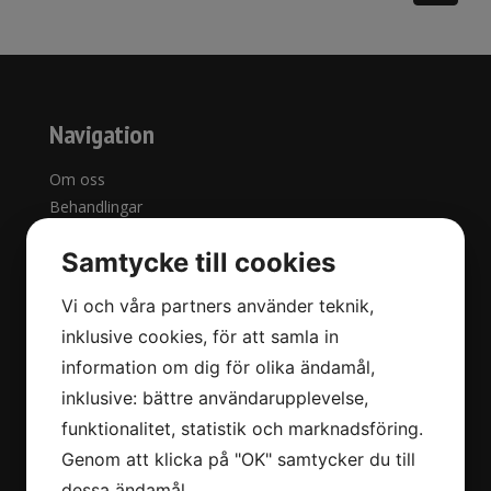
Navigation
Om oss
Behandlingar
Priser
Samtycke till cookies
Kontakta oss
Webbshop
Vi och våra partners använder teknik,
Köpvillkor
inklusive cookies, för att samla in
Ny kund
information om dig för olika ändamål,
Avbokningspolicy
inklusive: bättre användarupplevelse,
Integritetspolicy
Ångra köp
funktionalitet, statistik och marknadsföring.
Genom att klicka på "OK" samtycker du till
dessa ändamål.