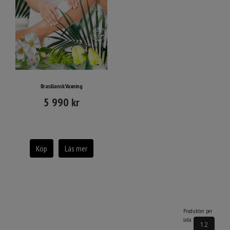
Brasiliansk Vaxning
5 990
kr
Köp
Läs mer
Produkter per
sida
12