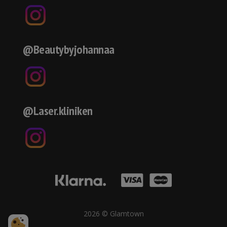
@Beautybyjohannaa
@Laser.kliniken
2026 © Glamtown