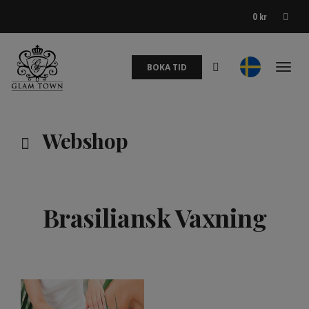
0
kr
BOKA TID
Toggl
naviga
Webshop
Brasiliansk Vaxning