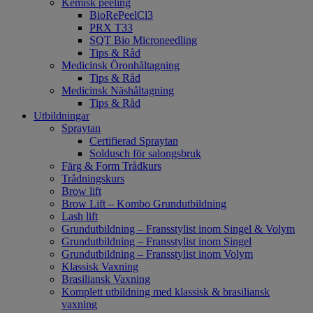
Kemisk peeling
BioRePeelCl3
PRX T33
SQT Bio Microneedling
Tips & Råd
Medicinsk Öronhåltagning
Tips & Råd
Medicinsk Näshåltagning
Tips & Råd
Utbildningar
Spraytan
Certifierad Spraytan
Soldusch för salongsbruk
Färg & Form Trådkurs
Trådningskurs
Brow lift
Brow Lift – Kombo Grundutbildning
Lash lift
Grundutbildning – Fransstylist inom Singel & Volym
Grundutbildning – Fransstylist inom Singel
Grundutbildning – Fransstylist inom Volym
Klassisk Vaxning
Brasiliansk Vaxning
Komplett utbildning med klassisk & brasiliansk
vaxning