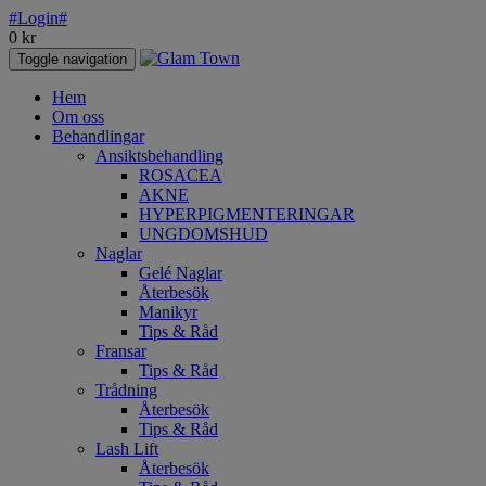
#Login#
0
kr
Toggle navigation
Hem
Om oss
Behandlingar
Ansiktsbehandling
ROSACEA
AKNE
HYPERPIGMENTERINGAR
UNGDOMSHUD
Naglar
Gelé Naglar
Återbesök
Manikyr
Tips & Råd
Fransar
Tips & Råd
Trådning
Återbesök
Tips & Råd
Lash Lift
Återbesök