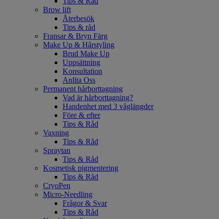
Tips & Råd
Brow lift
Återbesök
Tips & råd
Fransar & Bryn Färg
Make Up & Hårstyling
Brud Make Up
Uppsättning
Konsultation
Anlita Oss
Permanent hårborttagning
Vad är hårborttagning?
Handenhet med 3 våglängder
Före & efter
Tips & Råd
Vaxning
Tips & Råd
Spraytan
Tips & Råd
Kosmetisk pigmentering
Tips & Råd
CryoPen
Micro-Needling
Frågor & Svar
Tips & Råd