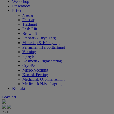
Webbshop
Presentbox
Priser
Naglar
Fransar
Trådning
Lash Lift
Brow lift
Fransar & Bryn Färg
Make Up & Hårstyling
Permanent Hårborttagning
Vaxning
Spraytan
Kosmetisk Pigmentering
CryoPen
Micro-Needling
Kemisk Peeling
Medicinsk Öronhåltagning
Medicinsk Näshåltagning
Kontakt
Boka tid