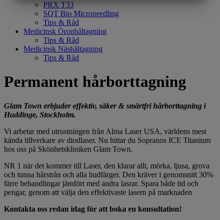
MARKETING
STATISTIK
PRX T33
SQT Bio Microneedling
Tips & Råd
Medicinsk Öronhåltagning
Tips & Råd
Medicinsk Näshåltagning
Tips & Råd
Permanent hårborttagning
Glam Town erbjuder effektiv, säker & smärtfri hårborttagning i
Huddinge, Stockholm.
Vi arbetar med utrustningen från Alma Laser USA, världens mest
kända tillverkare av diodlaser. Nu hittar du Sopranos ICE Titanium
hos oss på Skönhetskliniken Glam Town.
NR 1 när det kommer till Laser, den klarar allt, mörka, ljusa, grova
och tunna hårstrån och alla hudfärger. Den kräver i genomsnitt 30%
färre behandlingar jämfört med andra lasrar. Spara både tid och
pengar, genom att välja den effektivaste lasern på marknaden
Kontakta oss redan idag för att boka en konsultation!