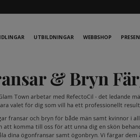
NDLINGAR
UTBILDNINGAR
WEBBSHOP
PRESE
ransar & Bryn Fä
 Glam Town arbetar med RefectoCil - det ledande mä
lara valet för dig som vill ha ett professionellt result
gar fransar och bryn för både män samt kvinnor i all
att komma till oss för att unna dig en skön behand
la dina ögonfransar samt ögonbryn. Vi färgar dem åt