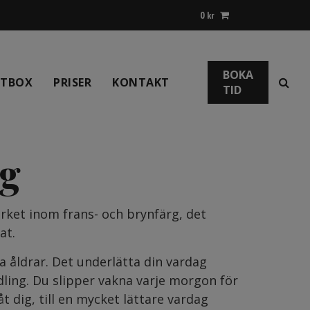
0
kr
BOKA
NTBOX
PRISER
KONTAKT
TID
rg
rket inom frans- och brynfärg, det
at.
a åldrar. Det underlätta din vardag
ling. Du slipper vakna varje morgon för
 dig, till en mycket lättare vardag