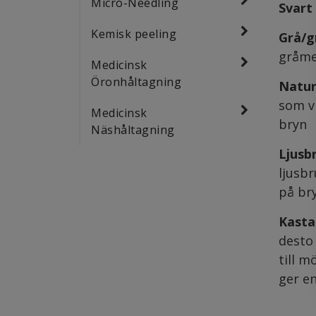
Micro-Needling
Svart
Kemisk peeling
Grå/gr
gråme
Medicinsk
Öronhåltagning
Natur
som v
Medicinsk
bryn
Näshåltagning
Ljusb
ljusbr
på br
Kasta
desto 
till m
ger en