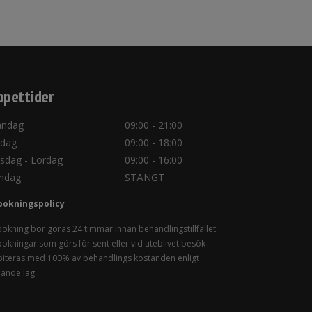
pettider
ndag
09:00 - 21:00
sdag
09:00 - 18:00
sdag - Lördag
09:00 - 16:00
ndag
STÄNGT
bokningspolicy
okning bör göras 24 timmar innan behandlingstillfället.
okningar som görs för sent eller vid uteblivet besök
iteras med 100% av behandlings kostanden enligt
lande lag.