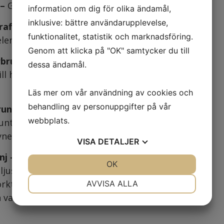
 –
Ger en djupsvart ton
information om dig för olika ändamål,
inklusive: bättre användarupplevelse,
afit –
Denna färg är bra på grått eller
funktionalitet, statistik och marknadsföring.
lerat samt vita bryn
Genom att klicka på "OK" samtycker du till
brun –
Ger en mörk samt kall brun ton. För dig
dessa ändamål.
ill ha mörkare och markerande men inte svarta
Läs mer om vår användning av cookies och
behandling av personuppgifter på vår
run –
Perfekt för dig som har ljusblont till
webbplats.
unt hår eller önskar en något varm, ljusbrun färg
ynen
VISA
DETALJER
nj –
Rödbrun ton. Resultatet blir mer intensivt
JA
NEJ
OK
JA
NEJ
ljusare din naturliga hårfärg är. På mellan brunt
NÖDVÄNDIG
INSTÄLLNINGAR
örkt hår kommer resultatet bli mer diskret och
AVVISA ALLA
 vacker, mjuk kastanjton
JA
NEJ
JA
NEJ
MARKNADSFÖRING
STATISTIK