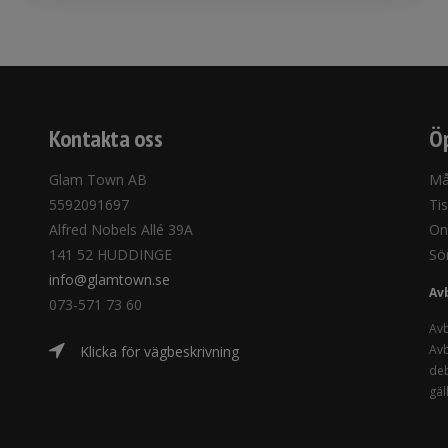
Kontakta oss
Öp
Glam Town AB
Må
5592091697
Ti
Alfred Nobels Allé 39A
On
141 52 HUDDINGE
Sö
info@glamtown.se
Av
073-571 73 60
Avb
Avb
Klicka för vägbeskrivning
deb
gäl