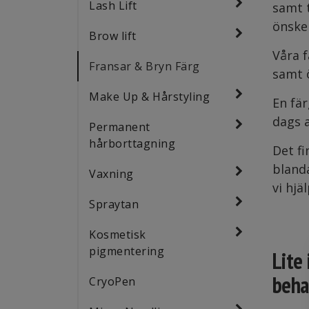
Lash Lift
samt t
önske
Brow lift
Våra 
Fransar & Bryn Färg
samt 
Make Up & Hårstyling
En fär
dags 
Permanent
hårborttagning
Det fi
bland
Vaxning
vi hjä
Spraytan
Kosmetisk
pigmentering
Lite 
beha
CryoPen