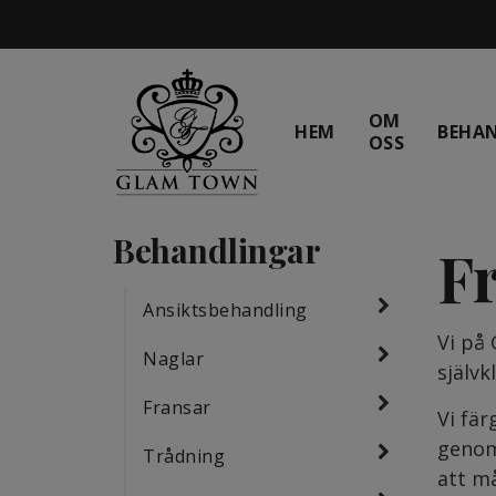
OM
HEM
BEHA
OSS
Behandlingar
F
Ansiktsbehandling
Vi på
Naglar
självk
Fransar
Vi fär
genom 
Trådning
att må