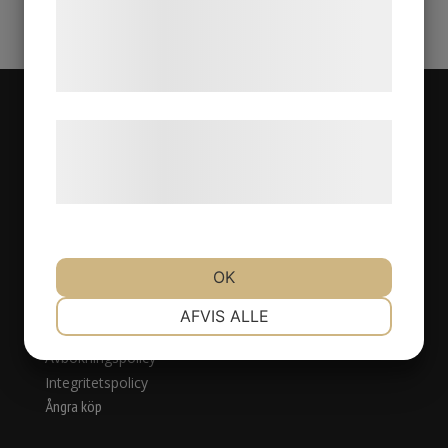
de har indsamlet gennem din brug af deres
tjenester. Ved at klikke på 'OK' giver du
samtykke til disse formål.
Læs mere om vores brug af cookies og
Navigation
behandling af persondata på vores
Om oss
hjemmeside.
Behandlingar
Priser
Kontakta oss
OK
Webbshop
NØDVENDIGE
PRÆFERENCER
Köpvillkor
AFVIS ALLE
Ny kund
Avbokningspolicy
MARKETING
STATISTIK
Integritetspolicy
Ångra köp