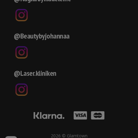
@Beautybyjohannaa
@Laser.kliniken
2026 © Glamtown