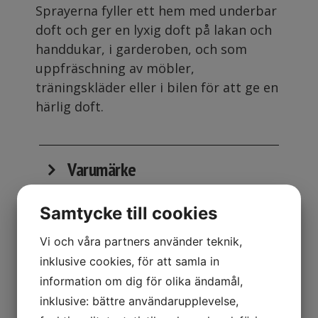
Sprayerna fyller ett hem med underbar
doft och ger en lyxig doft på lakan och
handdukar, i garderoben, och som
uppfräschning av möbler,
träningskläder eller i bilen för att ge en
härlig doft.
Varumärke
Samtycke till cookies
Kollektion
Vi och våra partners använder teknik,
inklusive cookies, för att samla in
Doft
information om dig för olika ändamål,
inklusive: bättre användarupplevelse,
Storlek