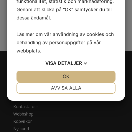
funktionalitet, statistik och marknadsföring.
Genom att klicka på "OK" samtycker du till
dessa ändamål.
Läs mer om vår användning av cookies och
behandling av personuppgifter på vår
webbplats.
VISA
DETALJER
Navigation
JA
NEJ
OK
JA
NEJ
Om oss
NÖDVÄNDIG
INSTÄLLNINGAR
AVVISA ALLA
Behandlingar
JA
NEJ
JA
NEJ
Priser
MARKNADSFÖRING
STATISTIK
Kontakta oss
Webbshop
Köpvillkor
Ny kund