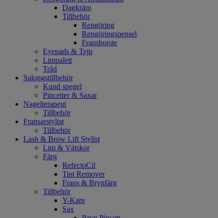
Dagkräm
Tillbehör
Rengöring
Rengöringspensel
Fransborste
Eyepads & Tejp
Limpalett
Tråd
Salongstillbehör
Kund spegel
Pincetter & Saxar
Nagelterapeut
Tillbehör
Fransarstylist
Tillbehör
Lash & Brow Lift Stylist
Lim & Vätskor
Färg
RefectoCil
Tint Remover
Frans & Brynfärg
Tillbehör
Y-Kam
Sax
Bryn Pincett