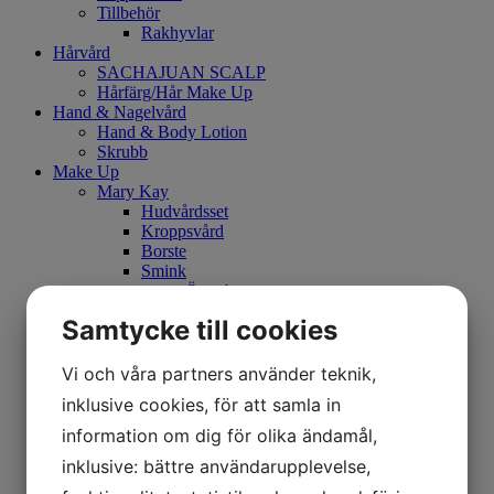
Tillbehör
Rakhyvlar
Hårvård
SACHAJUAN SCALP
Hårfärg/Hår Make Up
Hand & Nagelvård
Hand & Body Lotion
Skrubb
Make Up
Mary Kay
Hudvårdsset
Kroppsvård
Borste
Smink
Ögonbryn
Eyeliner
Samtycke till cookies
Mascara
Kajalpenna
Primer
Vi och våra partners använder teknik,
Concealer
inklusive cookies, för att samla in
CC Cream
Foundation
information om dig för olika ändamål,
Läppenna
inklusive: bättre användarupplevelse,
Puder
Läppstift