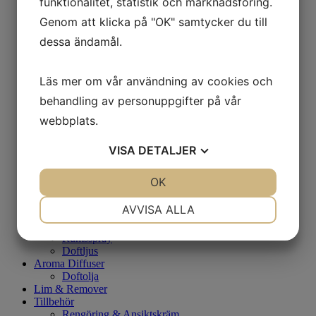
funktionalitet, statistik och marknadsföring.
Rengöring
Genom att klicka på "OK" samtycker du till
Dag/Nattkräm
Serum
dessa ändamål.
Ögonkräm
Ansiktsvård - Män
Rakning
Läs mer om vår användning av cookies och
Rengöring
Dag/Nattkräm
behandling av personuppgifter på vår
Ögonkräm
webbplats.
Eftervård - Tatuering
Fotvård
VISA
DETALJER
Fotfilar & Fotbad
Fotkräm
Kosmetisk pigemtering Eftervård
JA
NEJ
OK
JA
NEJ
Brun utan sol
Highlighter
NÖDVÄNDIG
INSTÄLLNINGAR
AVVISA ALLA
Spraytan Artist
Doft
JA
NEJ
JA
NEJ
Rumsspray
Doftljus
MARKNADSFÖRING
STATISTIK
Aroma Diffuser
Doftolja
Lim & Remover
Tillbehör
Rengöring & Ansiktskräm