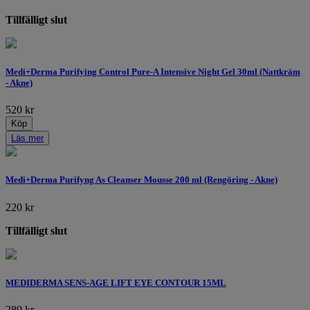
Tillfälligt slut
Medi+Derma Purifying Control Pure-A Intensive Night Gel 30ml (Nattkräm
- Akne)
520
kr
Köp
Läs mer
Medi+Derma Purifyng As Cleanser Mousse 200 ml (Rengöring - Akne)
220
kr
Tillfälligt slut
MEDIDERMA SENS-AGE LIFT EYE CONTOUR 15ML
289
kr