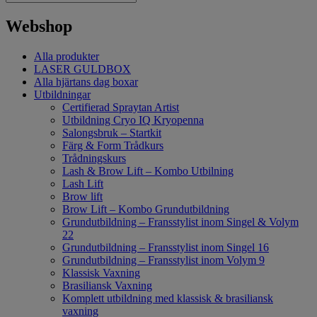
Webshop
Alla produkter
LASER GULDBOX
Alla hjärtans dag boxar
Utbildningar
Certifierad Spraytan Artist
Utbildning Cryo IQ Kryopenna
Salongsbruk – Startkit
Färg & Form Trådkurs
Trådningskurs
Lash & Brow Lift – Kombo Utbilning
Lash Lift
Brow lift
Brow Lift – Kombo Grundutbildning
Grundutbildning – Fransstylist inom Singel & Volym
22
Grundutbildning – Fransstylist inom Singel 16
Grundutbildning – Fransstylist inom Volym 9
Klassisk Vaxning
Brasiliansk Vaxning
Komplett utbildning med klassisk & brasiliansk
vaxning