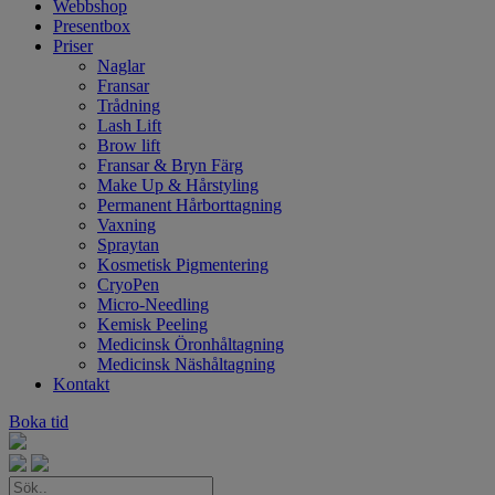
Webbshop
Presentbox
Priser
Naglar
Fransar
Trådning
Lash Lift
Brow lift
Fransar & Bryn Färg
Make Up & Hårstyling
Permanent Hårborttagning
Vaxning
Spraytan
Kosmetisk Pigmentering
CryoPen
Micro-Needling
Kemisk Peeling
Medicinsk Öronhåltagning
Medicinsk Näshåltagning
Kontakt
Boka tid