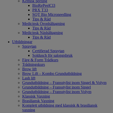
Kemisk peeling
BioRePeelCl3
PRX T33
SQT Bio Microneedling
Tips & Råd
Medicinsk Öronhåltagning
Tips & Råd
Medicinsk Näshåltagning
Tips & Råd
Utbildningar
Spraytan
Certifierad Spraytan
Soldusch för salongsbruk
Färg & Form Trådkurs
Trådningskurs
Brow lift
Brow Lift – Kombo Grundutbildning
Lash lift
Grundutbildning – Fransstylist inom Singel & Volym
Grundutbildning – Fransstylist inom Singel
Grundutbildning – Fransstylist inom Volym
Klassisk Vaxning
Brasiliansk Vaxning
Komplett utbildning med klassisk & brasiliansk
vaxning