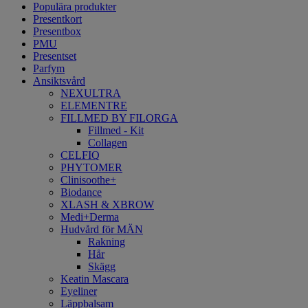
Populära produkter
Presentkort
Presentbox
PMU
Presentset
Parfym
Ansiktsvård
NEXULTRA
ELEMENTRE
FILLMED BY FILORGA
Fillmed - Kit
Collagen
CELFIQ
PHYTOMER
Clinisoothe+
Biodance
XLASH & XBROW
Medi+Derma
Hudvård för MÄN
Rakning
Hår
Skägg
Keatin Mascara
Eyeliner
Läppbalsam