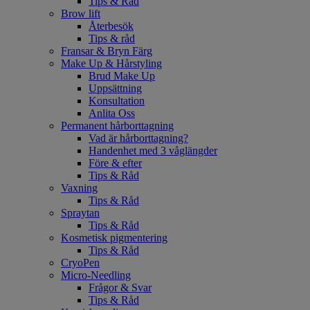
Tips & Råd
Brow lift
Återbesök
Tips & råd
Fransar & Bryn Färg
Make Up & Hårstyling
Brud Make Up
Uppsättning
Konsultation
Anlita Oss
Permanent hårborttagning
Vad är hårborttagning?
Handenhet med 3 våglängder
Före & efter
Tips & Råd
Vaxning
Tips & Råd
Spraytan
Tips & Råd
Kosmetisk pigmentering
Tips & Råd
CryoPen
Micro-Needling
Frågor & Svar
Tips & Råd