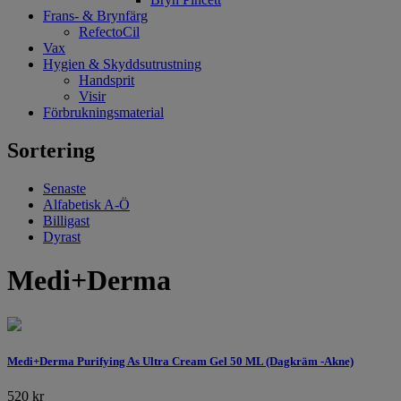
Frans- & Brynfärg
RefectoCil
Vax
Hygien & Skyddsutrustning
Handsprit
Visir
Förbrukningsmaterial
Sortering
Senaste
Alfabetisk A-Ö
Billigast
Dyrast
Medi+Derma
Medi+Derma Purifying As Ultra Cream Gel 50 ML (Dagkräm -Akne)
520
kr