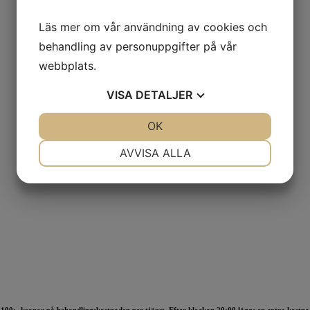
Läs mer om vår användning av cookies och
behandling av personuppgifter på vår
webbplats.
VISA
DETALJER
JA
NEJ
OK
JA
NEJ
NÖDVÄNDIG
INSTÄLLNINGAR
AVVISA ALLA
JA
NEJ
JA
NEJ
MARKNADSFÖRING
STATISTIK
 100:- kronor på behandlingskostnaden per tjänst. Efter klockan 20:00 läggs en extra kostn