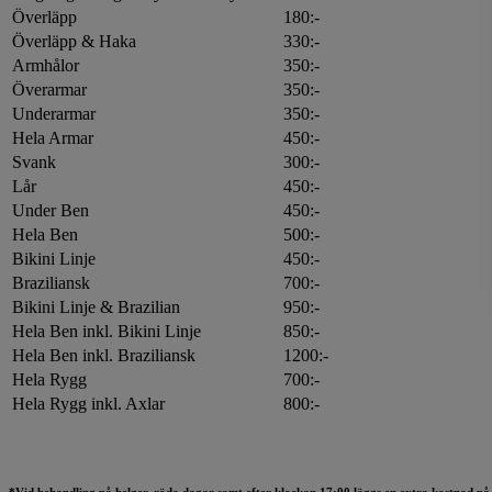
Överläpp
180:-
Överläpp & Haka
330:-
Armhålor
350:-
Överarmar
350:-
Underarmar
350:-
Hela Armar
450:-
Svank
300:-
Lår
450:-
Under Ben
450:-
Hela Ben
500:-
Bikini Linje
450:-
Braziliansk
700:-
Bikini Linje & Brazilian
950:-
Hela Ben inkl. Bikini Linje
850:-
Hela Ben inkl. Braziliansk
1200:-
Hela Rygg
700:-
Hela Rygg inkl. Axlar
800:-
*Vid behandling på helger, röda dagar samt efter klockan 17:00 läggs en extra kostnad på