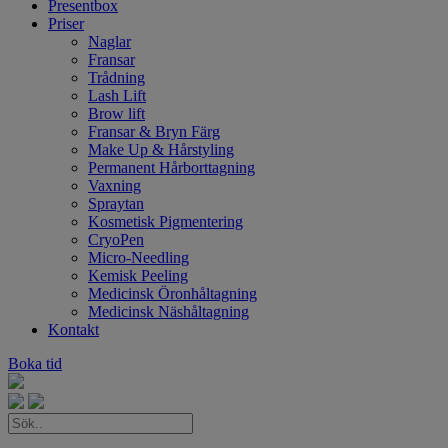
Presentbox
Priser
Naglar
Fransar
Trådning
Lash Lift
Brow lift
Fransar & Bryn Färg
Make Up & Hårstyling
Permanent Hårborttagning
Vaxning
Spraytan
Kosmetisk Pigmentering
CryoPen
Micro-Needling
Kemisk Peeling
Medicinsk Öronhåltagning
Medicinsk Näshåltagning
Kontakt
Boka tid