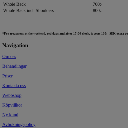
Whole Back
700:-
Whole Back incl. Shoulders
800:-
*For treatment at the weekend, red days and after 17:00 clock, it costs 100:- SEK extra per
Navigation
Om oss
Behandlingar
Priser
Kontakta oss
Webbshop
Köpvillkor
Ny kund
Avbokningspolicy