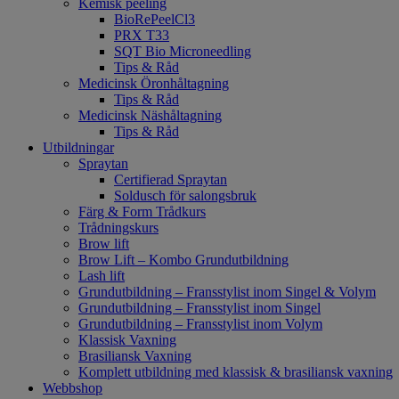
Kemisk peeling
BioRePeelCl3
PRX T33
SQT Bio Microneedling
Tips & Råd
Medicinsk Öronhåltagning
Tips & Råd
Medicinsk Näshåltagning
Tips & Råd
Utbildningar
Spraytan
Certifierad Spraytan
Soldusch för salongsbruk
Färg & Form Trådkurs
Trådningskurs
Brow lift
Brow Lift – Kombo Grundutbildning
Lash lift
Grundutbildning – Fransstylist inom Singel & Volym
Grundutbildning – Fransstylist inom Singel
Grundutbildning – Fransstylist inom Volym
Klassisk Vaxning
Brasiliansk Vaxning
Komplett utbildning med klassisk & brasiliansk vaxning
Webbshop