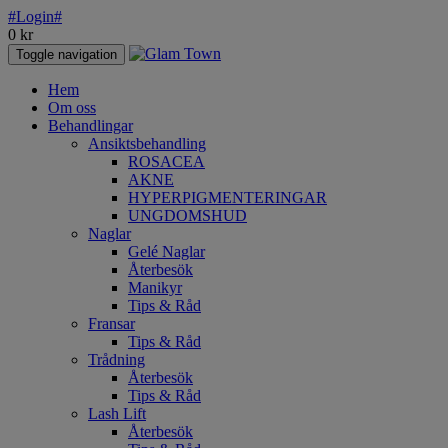
#Login#
0
kr
Toggle navigation
Hem
Om oss
Behandlingar
Ansiktsbehandling
ROSACEA
AKNE
HYPERPIGMENTERINGAR
UNGDOMSHUD
Naglar
Gelé Naglar
Återbesök
Manikyr
Tips & Råd
Fransar
Tips & Råd
Trådning
Återbesök
Tips & Råd
Lash Lift
Återbesök