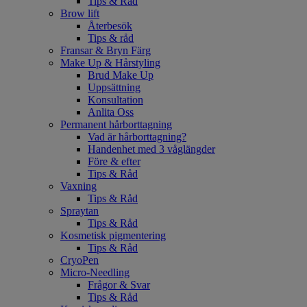
Tips & Råd
Brow lift
Återbesök
Tips & råd
Fransar & Bryn Färg
Make Up & Hårstyling
Brud Make Up
Uppsättning
Konsultation
Anlita Oss
Permanent hårborttagning
Vad är hårborttagning?
Handenhet med 3 våglängder
Före & efter
Tips & Råd
Vaxning
Tips & Råd
Spraytan
Tips & Råd
Kosmetisk pigmentering
Tips & Råd
CryoPen
Micro-Needling
Frågor & Svar
Tips & Råd