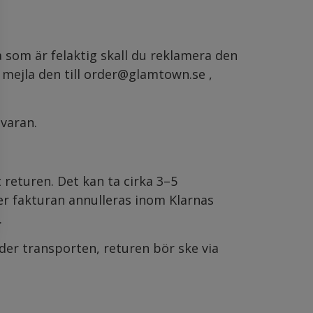
a som är felaktig skall du reklamera den
 mejla den till order@glamtown.se ,
 varan.
 returen. Det kan ta cirka 3–5
r fakturan annulleras inom Klarnas
.
der transporten, returen bör ske via