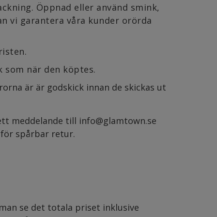
packning. Öppnad eller använd smink,
an vi garantera våra kunder orörda
isten.
k som när den köptes.
rorna är är godskick innan de skickas ut
a ett meddelande till info@glamtown.se
 för spårbar retur.
an se det totala priset inklusive