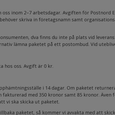
n oss inom 2–7 arbetsdagar. Avgiften för Postnord E
u behöver skriva in företagsnamn samt organisations
konsumenten, dva finns du inte på plats vid leveran
ernativ lämna paketet på ett postombud. Vid utebliv
 hos oss. Avgift är 0 kr.
phämtningsställe i 14 dagar. Om paketet returneras
fakturerad med 350 kronor samt 85 kronor. Även fö
tt vi ska skicka ut paketet.
tillbaka paketet, så kommer vi avvakta med att skicka