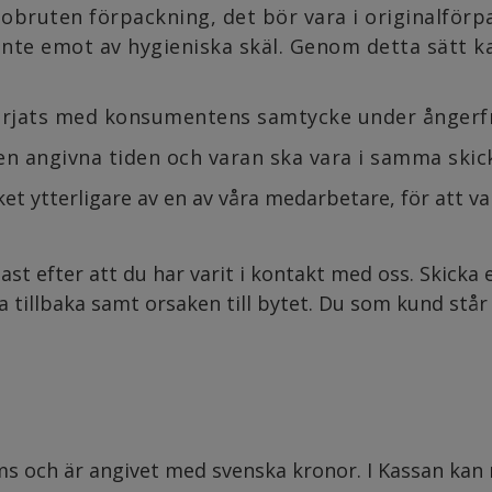
 obruten förpackning, det bör vara i originalför
nte emot av hygieniska skäl. Genom detta sätt k
börjats med konsumentens samtycke under ångerfr
en angivna tiden och varan ska vara i samma skic
et ytterligare av en av våra medarbetare, för att va
dast efter att du har varit i kontakt med oss. Skick
ka tillbaka samt orsaken till bytet. Du som kund står
s och är angivet med svenska kronor. I Kassan kan m