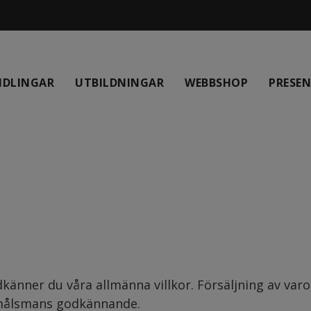
NDLINGAR
UTBILDNINGAR
WEBBSHOP
PRESE
änner du våra allmänna villkor. Försäljning av varor
d målsmans godkännande.