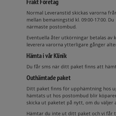
Frakt Företag
Normal Leveranstid skickas varorna frå
mellan bemaningstid kl. 09:00-17:00. D
närmaste postombud.
Eventuella åter utkörningar betalas av 
leverera varorna ytterligare gånger alt
Hämta i vår Klinik
Du får sms när ditt paket finns att hämta
Outhämtade paket
Ditt paket finns för upphämtning hos up
hämtats ut hos postombud blir köparen 
skicka ut paketet på nytt, om du väljer a
Hämtar du inte ut ditt paket och vi får 