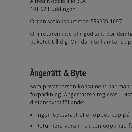
Alfred Nobels allè 39A
141 52 Huddingen,
Organisationsnummer: 559209-1697
Om returen inte blir godkänt bör den hä
paketet till dig. Om du inte hämtar ut 
Ångerrätt & Byte
Som privatperson-konsument har man 14
förpackning. Ångerrätten regleras i Dist
distansavtal följande:
Ingen bytesrätt eller öppet köp på
Returnera varan i sluten oöppnad f