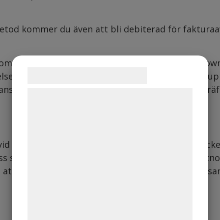
tod kommer du även att bli debiterad för fakturaa
m 10 dagar bör du höra av dig till order@glamtown.s
Samtykke til cookies
elsen uteblir är att man oftast skrivit in felaktiga 
t ansvar att kontrollera din inkorg för en orderbekr
Vi og vores samarbejdspartnere bruger
teknologier, herunder cookies, til at
indsamle oplysninger om dig til forskellige
formål, herunder: Tilpasning af annoncering,
d upphämtningsstället ska du inte hämta ut packet,
bedre brugeroplevelse, funktionalitet,
s så hjälper vi dig med en skadeanmälan till Postno
statistik og marketing. Disse oplysninger
att du mejlar och förklarar vad du har upptäckt samt
kan blive delt med annoncerings- og
analysepartnere, som kan kombinere dem
med data, du tidligere har givet dem eller
de har indsamlet gennem din brug af deres