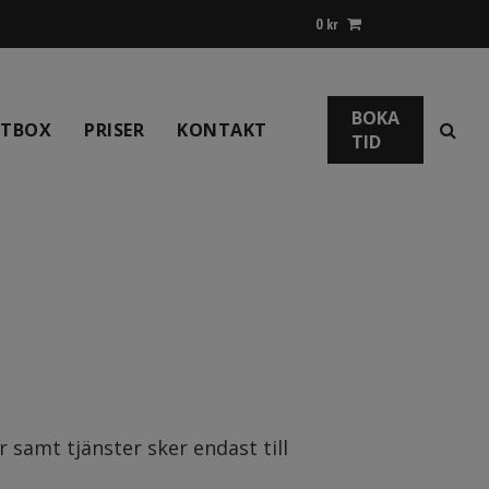
0
kr
BOKA
NTBOX
PRISER
KONTAKT
TID
 samt tjänster sker endast till