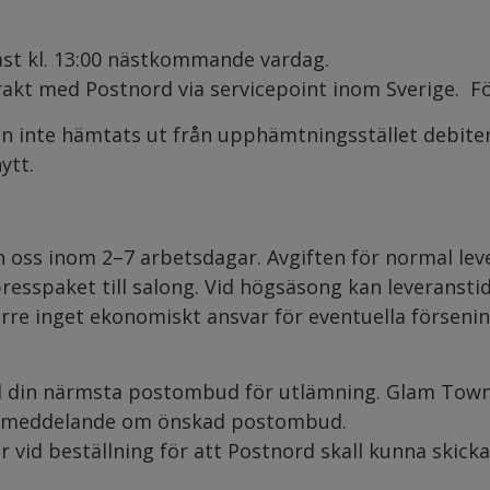
st kl. 13:00 nästkommande vardag.
 frakt med Postnord via servicepoint inom Sverige. F
n inte hämtats ut från upphämtningsstället debiter
ytt.
 oss inom 2–7 arbetsdagar. Avgiften för normal lev
presspaket till salong. Vid högsäsong kan leveranst
ärre inget ekonomiskt ansvar för eventuella försenin
ll din närmsta postombud för utlämning. Glam Town
ett meddelande om önskad postombud.
er vid beställning för att Postnord skall kunna skick