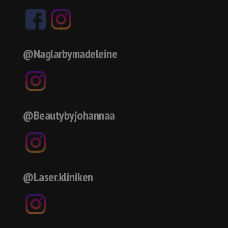
@Naglarbymadeleine
@Beautybyjohannaa
@Laser.kliniken