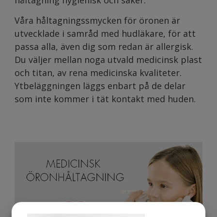
håltagning hygienisk och säker.
Våra håltagningssmycken för öronen är
utvecklade i samråd med hudläkare, för att
passa alla, även dig som redan är allergisk.
Du väljer mellan noga utvald medicinsk plast
och titan, av rena medicinska kvaliteter.
Ytbeläggningen läggs enbart på de delar
som inte kommer i tät kontakt med huden.