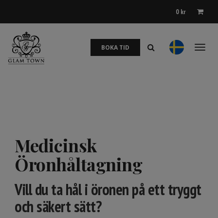
0
kr
BOKA TID
Toggl
naviga
Medicinsk
Öronhåltagning
Vill du ta hål i öronen på ett tryggt
och säkert sätt?