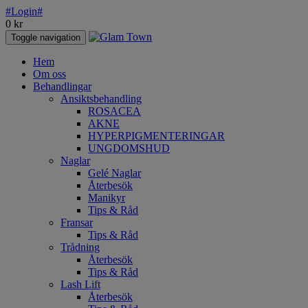
#Login#
0
kr
Toggle navigation
Hem
Om oss
Behandlingar
Ansiktsbehandling
ROSACEA
AKNE
HYPERPIGMENTERINGAR
UNGDOMSHUD
Naglar
Gelé Naglar
Återbesök
Manikyr
Tips & Råd
Fransar
Tips & Råd
Trådning
Återbesök
Tips & Råd
Lash Lift
Återbesök