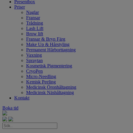
Presentbox
Priser
Naglar
Fransar
Trådning
Lash Lift
Brow lift
Fransar & Bryn Färg
Make Up & Hårstyling
Permanent Hårborttagning
Vaxning
Spraytan
Kosmetisk Pigmentering
CryoPen
Micro-Needling
Kemisk Peeling
Medicinsk Öronhåltagning
Medicinsk Näshåltagning
Kontakt
Boka tid