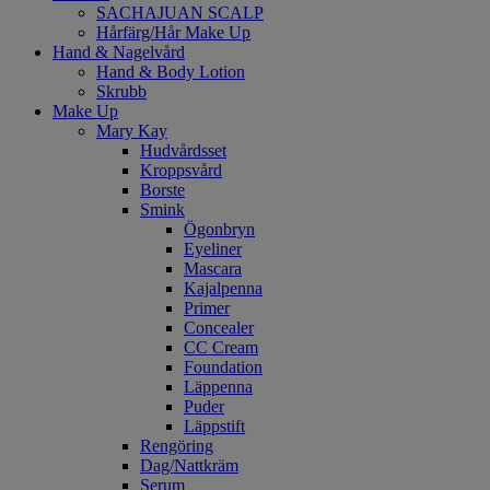
SACHAJUAN SCALP
Hårfärg/Hår Make Up
Hand & Nagelvård
Hand & Body Lotion
Skrubb
Make Up
Mary Kay
Hudvårdsset
Kroppsvård
Borste
Smink
Ögonbryn
Eyeliner
Mascara
Kajalpenna
Primer
Concealer
CC Cream
Foundation
Läppenna
Puder
Läppstift
Rengöring
Dag/Nattkräm
Serum