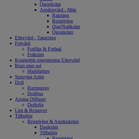
Ögonkräm
Ansiktsvård - Män
Rakning
Rengöring
Dag/Nattkräm
Ögonkräm
Eftervård - Tatuering
Fotvård
Fotfilar & Fotbad
Fotkräm
Kosmetisk pigemtering Eftervård
Brun utan sol
Highlighter
Spraytan Artist
Doft
Rumsspray
Doftljus
Aroma Diffuser
Doftolja
Lim & Remover
Tillbehör
Rengöring & Ansiktskräm
Dagkräm
Tillbehör
Rengöring