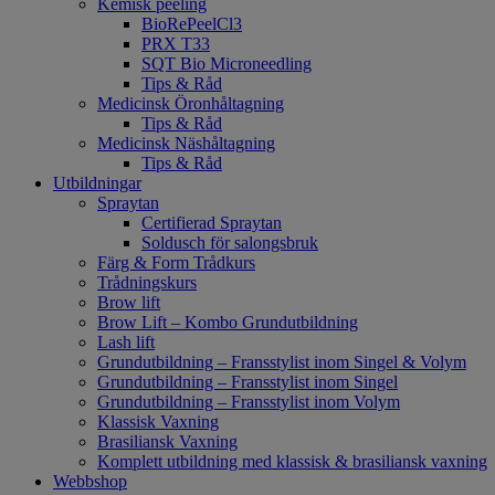
Kemisk peeling
BioRePeelCl3
PRX T33
SQT Bio Microneedling
Tips & Råd
Medicinsk Öronhåltagning
Tips & Råd
Medicinsk Näshåltagning
Tips & Råd
Utbildningar
Spraytan
Certifierad Spraytan
Soldusch för salongsbruk
Färg & Form Trådkurs
Trådningskurs
Brow lift
Brow Lift – Kombo Grundutbildning
Lash lift
Grundutbildning – Fransstylist inom Singel & Volym
Grundutbildning – Fransstylist inom Singel
Grundutbildning – Fransstylist inom Volym
Klassisk Vaxning
Brasiliansk Vaxning
Komplett utbildning med klassisk & brasiliansk vaxning
Webbshop