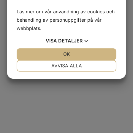
Läs mer om vår användning av cookies och
behandling av personuppgifter på vår
webbplats.
VISA
DETALJER
JA
NEJ
OK
JA
NEJ
NÖDVÄNDIG
INSTÄLLNINGAR
AVVISA ALLA
JA
NEJ
JA
NEJ
MARKNADSFÖRING
STATISTIK