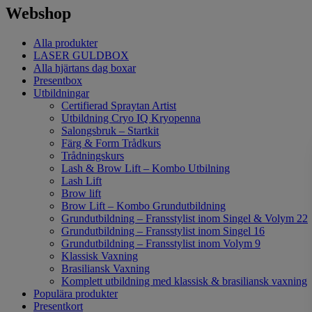
Webshop
Alla produkter
LASER GULDBOX
Alla hjärtans dag boxar
Presentbox
Utbildningar
Certifierad Spraytan Artist
Utbildning Cryo IQ Kryopenna
Salongsbruk – Startkit
Färg & Form Trådkurs
Trådningskurs
Lash & Brow Lift – Kombo Utbilning
Lash Lift
Brow lift
Brow Lift – Kombo Grundutbildning
Grundutbildning – Fransstylist inom Singel & Volym 22
Grundutbildning – Fransstylist inom Singel 16
Grundutbildning – Fransstylist inom Volym 9
Klassisk Vaxning
Brasiliansk Vaxning
Komplett utbildning med klassisk & brasiliansk vaxning
Populära produkter
Presentkort