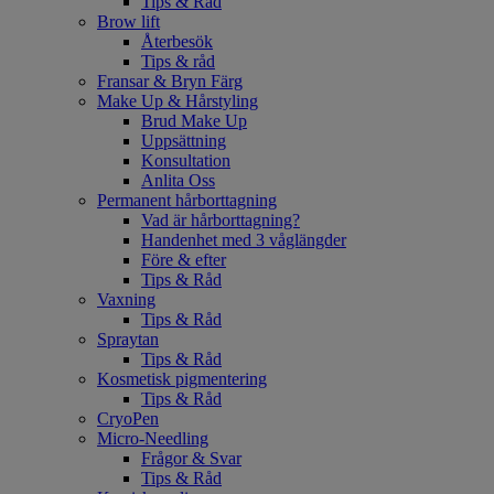
Tips & Råd
Brow lift
Återbesök
Tips & råd
Fransar & Bryn Färg
Make Up & Hårstyling
Brud Make Up
Uppsättning
Konsultation
Anlita Oss
Permanent hårborttagning
Vad är hårborttagning?
Handenhet med 3 våglängder
Före & efter
Tips & Råd
Vaxning
Tips & Råd
Spraytan
Tips & Råd
Kosmetisk pigmentering
Tips & Råd
CryoPen
Micro-Needling
Frågor & Svar
Tips & Råd