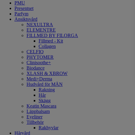
PMU
Presentset
Parfym
Ansiktsvård
NEXULTRA
ELEMENTRE
FILLMED BY FILORGA
Fillmed - Kit
Collagen
CELFIQ
PHYTOMER
Clinisoothe+
Biodance
XLASH & XBROW
Medi+Derma
Hudvård för MÄN
Rakning
Hår
Skägg
Keatin Mascara
Läppbalsam
Eyeliner
Tillbehör
Rakhyvlar
Hårvård