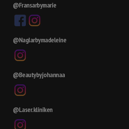
@Fransarbymarie
@Naglarbymadeleine
@Beautybyjohannaa
@Laser.kliniken