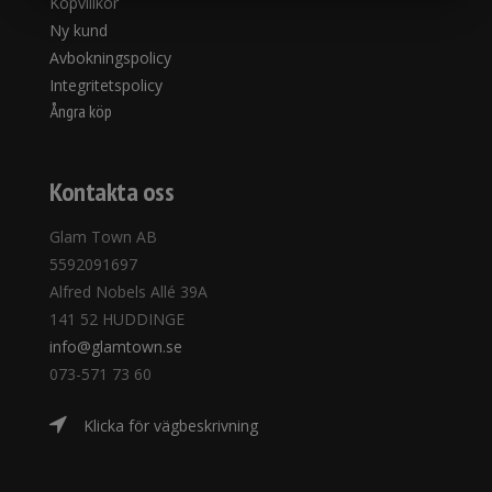
Köpvillkor
MARKETING
STATISTIK
Ny kund
Avbokningspolicy
Integritetspolicy
Ångra köp
Kontakta oss
Glam Town AB
5592091697
Alfred Nobels Allé 39A
141 52 HUDDINGE
info@glamtown.se
073-571 73 60
Klicka för vägbeskrivning