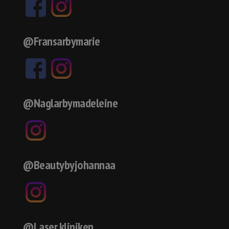
@Fransarbymarie
@Naglarbymadeleine
@Beautybyjohannaa
@Laser.kliniken