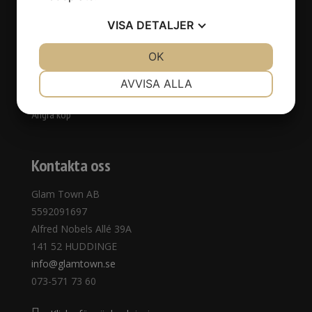
Kontakta oss
VISA
DETALJER
Webbshop
Köpvillkor
JA
NEJ
OK
JA
NEJ
Ny kund
NÖDVÄNDIG
INSTÄLLNINGAR
Avbokningspolicy
AVVISA ALLA
Integritetspolicy
JA
NEJ
JA
NEJ
Ångra köp
MARKNADSFÖRING
STATISTIK
Kontakta oss
Glam Town AB
5592091697
Alfred Nobels Allé 39A
141 52 HUDDINGE
info@glamtown.se
073-571 73 60