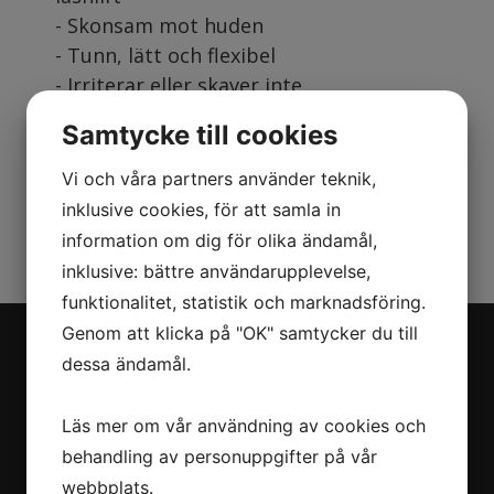
- Skonsam mot huden
- Tunn, lätt och flexibel
- Irriterar eller skaver inte
- Ett oumbärligt verktyg för
Samtycke till cookies
professionella fransstylister.
Vi och våra partners använder teknik,
inklusive cookies, för att samla in
information om dig för olika ändamål,
inklusive: bättre användarupplevelse,
funktionalitet, statistik och marknadsföring.
Genom att klicka på "OK" samtycker du till
dessa ändamål.
Navigation
Läs mer om vår användning av cookies och
Om oss
behandling av personuppgifter på vår
Behandlingar
Priser
webbplats.