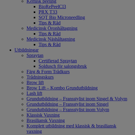
Kemisk peeling
BioRePeelCl3
PRX T33
SQT Bio Microneedling
Tips & Råd
Medicinsk Öronhåltagning
Tips & Råd
Medicinsk Näshåltagning
Tips & Råd
Utbildningar
Spraytan
Certifierad Spraytan
Soldusch för salongsbruk
Färg & Form Trådkurs
Trådningskurs
Brow lift
Brow Lift – Kombo Grundutbildning
Lash lift
Grundutbildning – Fransstylist inom Singel & Volym
Grundutbildning – Fransstylist inom Singel
Grundutbildning – Fransstylist inom Volym
Klassisk Vaxning
Brasiliansk Vaxning
Komplett utbildning med klassisk & brasiliansk
vaxning