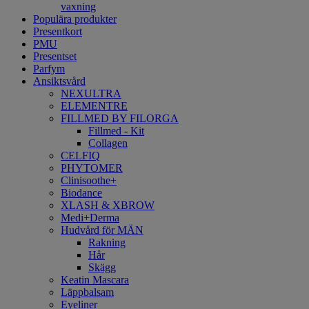
vaxning
Populära produkter
Presentkort
PMU
Presentset
Parfym
Ansiktsvård
NEXULTRA
ELEMENTRE
FILLMED BY FILORGA
Fillmed - Kit
Collagen
CELFIQ
PHYTOMER
Clinisoothe+
Biodance
XLASH & XBROW
Medi+Derma
Hudvård för MÄN
Rakning
Hår
Skägg
Keatin Mascara
Läppbalsam
Eyeliner