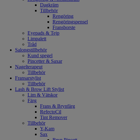
Dagkräm
Tillbehör
Rengöring
Rengöringspensel
Fransborste
Eyepads & Tejp
Limpalett
Tråd
Salongstillbehör
Kund spegel
Pincetter & Saxar
Nagelterapeut
Tillbehör
Fransarstylist
Tillbehör
Lash & Brow Lift Stylist
Lim & Vätskor
Färg
Frans & Brynfärg
RefectoCil
Tint Remover
Tillbehör
Y-Kam
Sax
Bryn Pincett