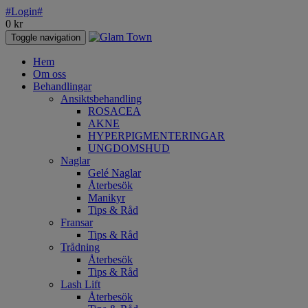
#Login#
0
kr
Toggle navigation
Hem
Om oss
Behandlingar
Ansiktsbehandling
ROSACEA
AKNE
HYPERPIGMENTERINGAR
UNGDOMSHUD
Naglar
Gelé Naglar
Återbesök
Manikyr
Tips & Råd
Fransar
Tips & Råd
Trådning
Återbesök
Tips & Råd
Lash Lift
Återbesök