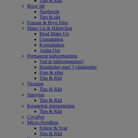
Tips & Råd
Brow lift
Återbesök
Tips & råd
Fransar & Bryn Färg
Make Up & Hårstyling
Brud Make Up
Uppsättning
Konsultation
Anlita Oss
Permanent hårborttagning
Vad är hårborttagning?
Handenhet med 3 våglängder
Före & efter
Tips & Råd
Vaxning
Tips & Råd
Spraytan
Tips & Råd
Kosmetisk pigmentering
Tips & Råd
CryoPen
Micro-Needling
Frågor & Svar
Tips & Råd