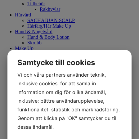
Tillbehör
Rakhyvlar
Hårvård
SACHAJUAN SCALP
Hårfärg/Hår Make Up
Hand & Nagelvård
Hand & Body Lotion
Skrubb
Make Up
Mary Kay
Hudvårdsset
Samtycke till cookies
Kroppsvård
Borste
Vi och våra partners använder teknik,
Smink
Ögonbryn
inklusive cookies, för att samla in
Eyeliner
information om dig för olika ändamål,
Mascara
Kajalpenna
inklusive: bättre användarupplevelse,
Primer
funktionalitet, statistik och marknadsföring.
Concealer
CC Cream
Genom att klicka på "OK" samtycker du till
Foundation
Läppenna
dessa ändamål.
Puder
Läppstift