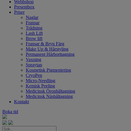
Webbshop
Presentbox
Priser
Naglar
Fransar
Trådning
Lash Lift
Brow lift
Fransar & Bryn Färg
Make Up & Hårstyling
Permanent Hårborttagning
Vaxning
Spraytan
Kosmetisk Pigmentering
CryoPen
Micro-Needling
Kemisk Peeling
Medicinsk Öronhåltagning
Medicinsk Näshåltagning
Kontakt
Boka tid