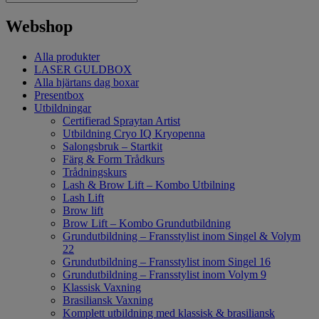
Webshop
Alla produkter
LASER GULDBOX
Alla hjärtans dag boxar
Presentbox
Utbildningar
Certifierad Spraytan Artist
Utbildning Cryo IQ Kryopenna
Salongsbruk – Startkit
Färg & Form Trådkurs
Trådningskurs
Lash & Brow Lift – Kombo Utbilning
Lash Lift
Brow lift
Brow Lift – Kombo Grundutbildning
Grundutbildning – Fransstylist inom Singel & Volym
22
Grundutbildning – Fransstylist inom Singel 16
Grundutbildning – Fransstylist inom Volym 9
Klassisk Vaxning
Brasiliansk Vaxning
Komplett utbildning med klassisk & brasiliansk