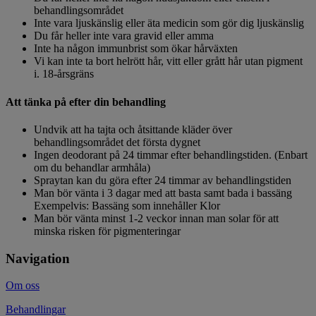
behandlingsområdet
Inte vara ljuskänslig eller äta medicin som gör dig ljuskänslig
Du får heller inte vara gravid eller amma
Inte ha någon immunbrist som ökar hårväxten
Vi kan inte ta bort helrött hår, vitt eller grått hår utan pigment
i. 18-årsgräns
Att tänka på efter din behandling
Undvik att ha tajta och åtsittande kläder över
behandlingsområdet det första dygnet
Ingen deodorant på 24 timmar efter behandlingstiden. (Enbart
om du behandlar armhåla)
Spraytan kan du göra efter 24 timmar av behandlingstiden
Man bör vänta i 3 dagar med att basta samt bada i bassäng
Exempelvis: Bassäng som innehåller Klor
Man bör vänta minst 1-2 veckor innan man solar för att
minska risken för pigmenteringar
Navigation
Om oss
Behandlingar