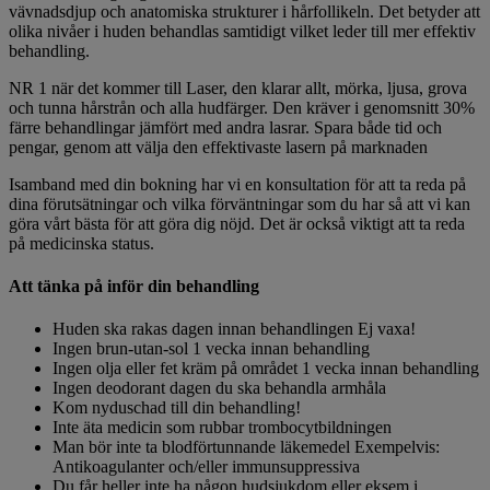
vävnadsdjup och anatomiska strukturer i hårfollikeln. Det betyder att
olika nivåer i huden behandlas samtidigt vilket leder till mer effektiv
behandling.
NR 1 när det kommer till Laser, den klarar allt, mörka, ljusa, grova
och tunna hårstrån och alla hudfärger. Den kräver i genomsnitt 30%
färre behandlingar jämfört med andra lasrar. Spara både tid och
pengar, genom att välja den effektivaste lasern på marknaden
Isamband med din bokning har vi en konsultation för att ta reda på
dina förutsätningar och vilka förväntningar som du har så att vi kan
göra vårt bästa för att göra dig nöjd. Det är också viktigt att ta reda
på medicinska status.
Att tänka på inför din behandling
Huden ska rakas dagen innan behandlingen Ej vaxa!
Ingen brun-utan-sol 1 vecka innan behandling
Ingen olja eller fet kräm på området 1 vecka innan behandling
Ingen deodorant dagen du ska behandla armhåla
Kom nyduschad till din behandling!
Inte äta medicin som rubbar trombocytbildningen
Man bör inte ta blodförtunnande läkemedel Exempelvis:
Antikoagulanter och/eller immunsuppressiva
Du får heller inte ha någon hudsjukdom eller eksem i