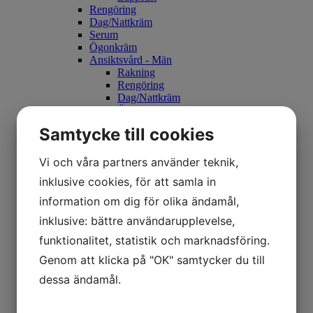
Rengöring
Dag/Nattkräm
Serum
Ögonkräm
Ansiktsvård - Män
Rakning
Rengöring
Dag/Nattkräm
Ögonkräm
Eftervård - Tatuering
Samtycke till cookies
Fotvård
Fotfilar & Fotbad
Fotkräm
Vi och våra partners använder teknik,
Kosmetisk pigemtering Eftervård
inklusive cookies, för att samla in
Brun utan sol
Highlighter
information om dig för olika ändamål,
Spraytan Artist
inklusive: bättre användarupplevelse,
Doft
Rumsspray
funktionalitet, statistik och marknadsföring.
Doftljus
Genom att klicka på "OK" samtycker du till
Aroma Diffuser
Doftolja
dessa ändamål.
Lim & Remover
Tillbehör
Rengöring & Ansiktskräm