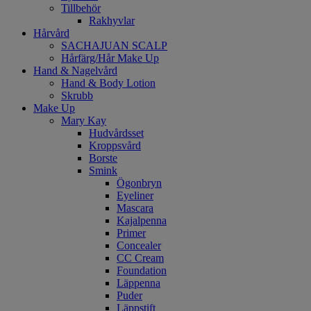
Tillbehör
Rakhyvlar
Hårvård
SACHAJUAN SCALP
Hårfärg/Hår Make Up
Hand & Nagelvård
Hand & Body Lotion
Skrubb
Make Up
Mary Kay
Hudvårdsset
Kroppsvård
Borste
Smink
Ögonbryn
Eyeliner
Mascara
Kajalpenna
Primer
Concealer
CC Cream
Foundation
Läppenna
Puder
Läppstift