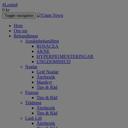
#Login#
0
kr
Toggle navigation
Hem
Om oss
Behandlingar
Ansiktsbehandling
ROSACEA
AKNE
HYPERPIGMENTERINGAR
UNGDOMSHUD
Naglar
Gelé Naglar
Återbesök
Manikyr
Tips & Råd
Fransar
Tips & Råd
Trådning
Återbesök
Tips & Råd
Lash Lift
Återbesök