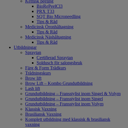
Kemisk peeling
BioRePeelCl3
PRX T33
SQT Bio Microneedling
Tips & Råd
Medicinsk Öronhåltagning
Tips & Råd
Medicinsk Näshåltagning
Tips & Råd
Utbildningar
Spraytan
Certifierad Spraytan
Soldusch för salongsbruk
Färg & Form Trådkurs
Trådningskurs
Brow lift
Brow Lift – Kombo Grundutbildning
Lash lift
Grundutbildning – Fransstylist inom Singel & Volym
Grundutbildning – Fransstylist inom Singel
Grundutbildning – Fransstylist inom Volym
Klassisk Vaxning
Brasiliansk Vaxning
Komplett utbildning med klassisk & brasiliansk
vaxning