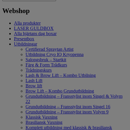
Webshop
Alla produkter
LASER GULDBOX
Alla hjärtans dag boxar
Presentbox
Utbildningar
Certifierad Spraytan Artist
Utbildning Cryo IQ Kryopenna
Salongsbruk – Startkit
Färg & Form Trådkurs
Trådningskurs
Lash & Brow Lift – Kombo Utbilning
Lash Lift
Brow lift
Brow Lift – Kombo Grundutbildning
Grundutbildning – Fransstylist inom Singel & Volym
22
Grundutbildning – Fransstylist inom Singel 16
Grundutbildning – Fransstylist inom Volym 9
Klassisk Vaxning
Brasiliansk Vaxning
Komplett utbildning med klassisk & brasiliansk