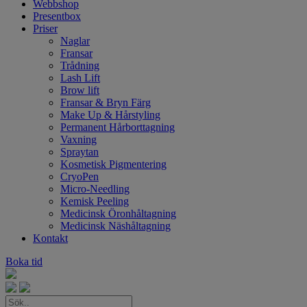
Webbshop
Presentbox
Priser
Naglar
Fransar
Trådning
Lash Lift
Brow lift
Fransar & Bryn Färg
Make Up & Hårstyling
Permanent Hårborttagning
Vaxning
Spraytan
Kosmetisk Pigmentering
CryoPen
Micro-Needling
Kemisk Peeling
Medicinsk Öronhåltagning
Medicinsk Näshåltagning
Kontakt
Boka tid