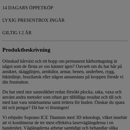
14 DAGARS ÖPPETKÖP
LYXIG PRESENTBOX INGÅR
GILTIG I 2 ÅR
Produktbeskrivning
Oönskad hårväxt och ett hopp om permanent hårborttagning är
något som de flesta av oss känner igen? Oavsett om du har hår på
ansiktet, skägglinjen, armhålor, armar, benen, underben, rygg,
bikinilinje, brazilansk eller någon annanstans på kroppen förstår vi
din frustration.
Du har med stor sannolikhet redan försökt plocka, raka, vaxa och
använt andra metoder som oftast ger tillfälliga resultat och till och
med kan vara smärtsamma samt irritera för huden. Önskar du spara
tid och pengar? Då har vi lösningen!
Vi erbjuder Soprano ICE Titanium med 3D teknologi, vilket innebär
att vi kombinerar de tre mest effektiva laserväglängderna i en
handenhet. Våglängderna arbetar samtidigt och behandlar olika