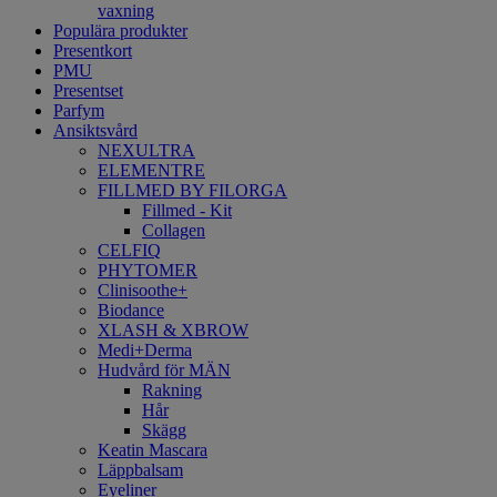
vaxning
Populära produkter
Presentkort
PMU
Presentset
Parfym
Ansiktsvård
NEXULTRA
ELEMENTRE
FILLMED BY FILORGA
Fillmed - Kit
Collagen
CELFIQ
PHYTOMER
Clinisoothe+
Biodance
XLASH & XBROW
Medi+Derma
Hudvård för MÄN
Rakning
Hår
Skägg
Keatin Mascara
Läppbalsam
Eyeliner