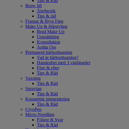
Tips & Råd
Brow lift
Återbesök
Tips & råd
Fransar & Bryn Färg
Make Up & Hårstyling
Brud Make Up
Uppsättning
Konsultation
Anlita Oss
Permanent hårborttagning
Vad är hårborttagning?
Handenhet med 3 våglängder
Före & efter
Tips & Råd
Vaxning
Tips & Råd
Spraytan
Tips & Råd
Kosmetisk pigmentering
Tips & Råd
CryoPen
Micro-Needling
Frågor & Svar
Tips & Råd