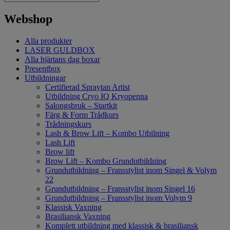
Webshop
Alla produkter
LASER GULDBOX
Alla hjärtans dag boxar
Presentbox
Utbildningar
Certifierad Spraytan Artist
Utbildning Cryo IQ Kryopenna
Salongsbruk – Startkit
Färg & Form Trådkurs
Trådningskurs
Lash & Brow Lift – Kombo Utbilning
Lash Lift
Brow lift
Brow Lift – Kombo Grundutbildning
Grundutbildning – Fransstylist inom Singel & Volym
22
Grundutbildning – Fransstylist inom Singel 16
Grundutbildning – Fransstylist inom Volym 9
Klassisk Vaxning
Brasiliansk Vaxning
Komplett utbildning med klassisk & brasiliansk