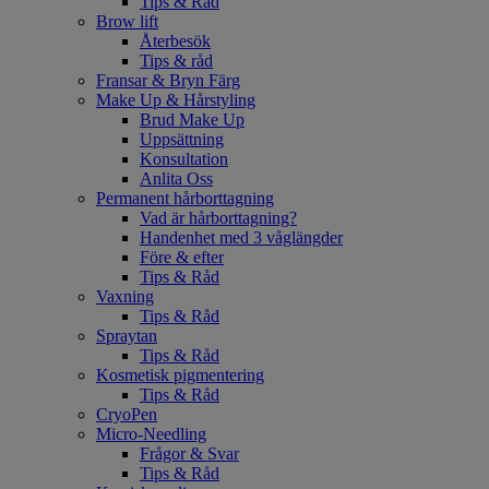
Tips & Råd
Brow lift
Återbesök
Tips & råd
Fransar & Bryn Färg
Make Up & Hårstyling
Brud Make Up
Uppsättning
Konsultation
Anlita Oss
Permanent hårborttagning
Vad är hårborttagning?
Handenhet med 3 våglängder
Före & efter
Tips & Råd
Vaxning
Tips & Råd
Spraytan
Tips & Råd
Kosmetisk pigmentering
Tips & Råd
CryoPen
Micro-Needling
Frågor & Svar
Tips & Råd