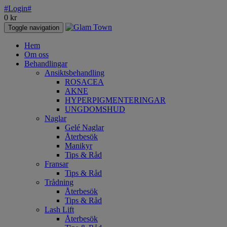
#Login#
0
kr
Toggle navigation
Hem
Om oss
Behandlingar
Ansiktsbehandling
ROSACEA
AKNE
HYPERPIGMENTERINGAR
UNGDOMSHUD
Naglar
Gelé Naglar
Återbesök
Manikyr
Tips & Råd
Fransar
Tips & Råd
Trådning
Återbesök
Tips & Råd
Lash Lift
Återbesök