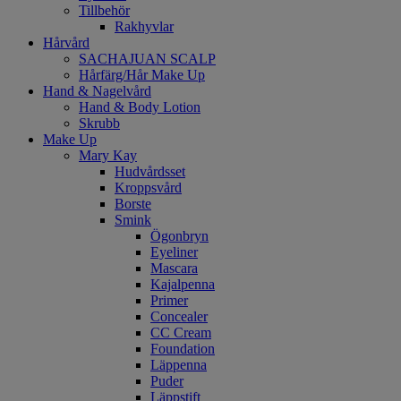
Tillbehör
Rakhyvlar
Hårvård
SACHAJUAN SCALP
Hårfärg/Hår Make Up
Hand & Nagelvård
Hand & Body Lotion
Skrubb
Make Up
Mary Kay
Hudvårdsset
Kroppsvård
Borste
Smink
Ögonbryn
Eyeliner
Mascara
Kajalpenna
Primer
Concealer
CC Cream
Foundation
Läppenna
Puder
Läppstift