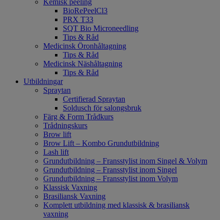
Kemisk peeling
BioRePeelCl3
PRX T33
SQT Bio Microneedling
Tips & Råd
Medicinsk Öronhåltagning
Tips & Råd
Medicinsk Näshåltagning
Tips & Råd
Utbildningar
Spraytan
Certifierad Spraytan
Soldusch för salongsbruk
Färg & Form Trådkurs
Trådningskurs
Brow lift
Brow Lift – Kombo Grundutbildning
Lash lift
Grundutbildning – Fransstylist inom Singel & Volym
Grundutbildning – Fransstylist inom Singel
Grundutbildning – Fransstylist inom Volym
Klassisk Vaxning
Brasiliansk Vaxning
Komplett utbildning med klassisk & brasiliansk
vaxning