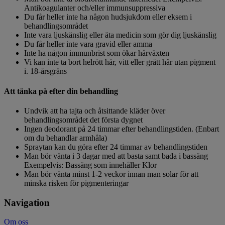
Antikoagulanter och/eller immunsuppressiva
Du får heller inte ha någon hudsjukdom eller eksem i
behandlingsområdet
Inte vara ljuskänslig eller äta medicin som gör dig ljuskänslig
Du får heller inte vara gravid eller amma
Inte ha någon immunbrist som ökar hårväxten
Vi kan inte ta bort helrött hår, vitt eller grått hår utan pigment
i. 18-årsgräns
Att tänka på efter din behandling
Undvik att ha tajta och åtsittande kläder över
behandlingsområdet det första dygnet
Ingen deodorant på 24 timmar efter behandlingstiden. (Enbart
om du behandlar armhåla)
Spraytan kan du göra efter 24 timmar av behandlingstiden
Man bör vänta i 3 dagar med att basta samt bada i bassäng
Exempelvis: Bassäng som innehåller Klor
Man bör vänta minst 1-2 veckor innan man solar för att
minska risken för pigmenteringar
Navigation
Om oss