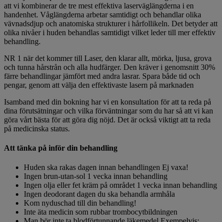
att vi kombinerar de tre mest effektiva laserväglängderna i en
handenhet. Våglängderna arbetar samtidigt och behandlar olika
vävnadsdjup och anatomiska strukturer i hårfollikeln. Det betyder att
olika nivåer i huden behandlas samtidigt vilket leder till mer effektiv
behandling.
NR 1 när det kommer till Laser, den klarar allt, mörka, ljusa, grova
och tunna hårstrån och alla hudfärger. Den kräver i genomsnitt 30%
färre behandlingar jämfört med andra lasrar. Spara både tid och
pengar, genom att välja den effektivaste lasern på marknaden
Isamband med din bokning har vi en konsultation för att ta reda på
dina förutsätningar och vilka förväntningar som du har så att vi kan
göra vårt bästa för att göra dig nöjd. Det är också viktigt att ta reda
på medicinska status.
Att tänka på inför din behandling
Huden ska rakas dagen innan behandlingen Ej vaxa!
Ingen brun-utan-sol 1 vecka innan behandling
Ingen olja eller fet kräm på området 1 vecka innan behandling
Ingen deodorant dagen du ska behandla armhåla
Kom nyduschad till din behandling!
Inte äta medicin som rubbar trombocytbildningen
Man bör inte ta blodförtunnande läkemedel Exempelvis: