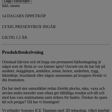
Lägg i varukorgen
Inkl. moms
14 DAGARS ÖPPETKÖP
LYXIG PRESENTBOX INGÅR
GILTIG I 2 ÅR
Produktbeskrivning
Oönskad hårväxt och ett hopp om permanent hårborttagning är
något som de flesta av oss känner igen? Oavsett om du har hår på
ansiktet, skägglinjen, armhålor, armar, benen, underben, rygg,
bikinilinje, brazilansk eller någon annanstans på kroppen förstår vi
din frustration.
Du har med stor sannolikhet redan försökt plocka, raka, vaxa och
använt andra metoder som oftast ger tillfälliga resultat och till och
med kan vara smärtsamma samt irritera för huden. Önskar du spara
tid och pengar? Då har vi lösningen!
Vi erbjuder Soprano ICE Titanium med 3D teknologi, vilket innebär