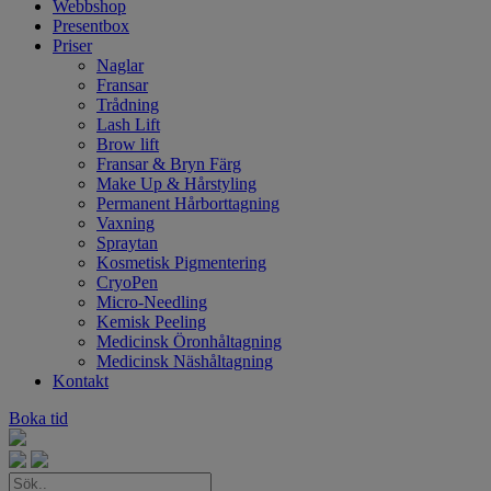
Webbshop
Presentbox
Priser
Naglar
Fransar
Trådning
Lash Lift
Brow lift
Fransar & Bryn Färg
Make Up & Hårstyling
Permanent Hårborttagning
Vaxning
Spraytan
Kosmetisk Pigmentering
CryoPen
Micro-Needling
Kemisk Peeling
Medicinsk Öronhåltagning
Medicinsk Näshåltagning
Kontakt
Boka tid