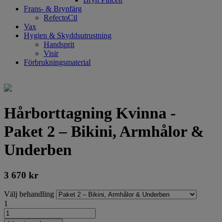
Frans- & Brynfärg
RefectoCil
Vax
Hygien & Skyddsutrustning
Handsprit
Visir
Förbrukningsmaterial
Hårborttagning Kvinna -
Paket 2 – Bikini, Armhålor &
Underben
3 670
kr
Välj behandling
1