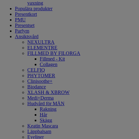
vaxning
Populära produkter
Presentkort
PMU
Presentset
Parfym
Ansiktsvård
NEXULTRA
ELEMENTRE
FILLMED BY FILORGA
Fillmed - Kit
Collagen
CELFIQ
PHYTOMER
Clinisoothe+
Biodance
XLASH & XBROW
Medi+Derma
Hudvård för MÄN
Rakning
Hår
Skägg
Keatin Mascara
Läppbalsam
Eyeliner