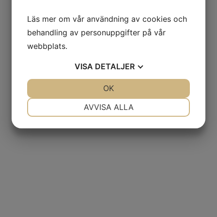
Läs mer om vår användning av cookies och
behandling av personuppgifter på vår
webbplats.
VISA
DETALJER
JA
NEJ
OK
JA
NEJ
NÖDVÄNDIG
INSTÄLLNINGAR
AVVISA ALLA
JA
NEJ
JA
NEJ
MARKNADSFÖRING
STATISTIK