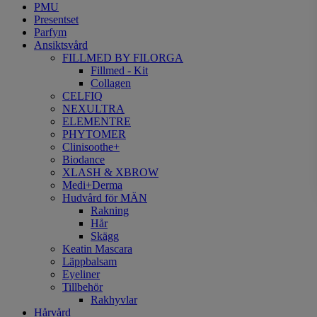
PMU
Presentset
Parfym
Ansiktsvård
FILLMED BY FILORGA
Fillmed - Kit
Collagen
CELFIQ
NEXULTRA
ELEMENTRE
PHYTOMER
Clinisoothe+
Biodance
XLASH & XBROW
Medi+Derma
Hudvård för MÄN
Rakning
Hår
Skägg
Keatin Mascara
Läppbalsam
Eyeliner
Tillbehör
Rakhyvlar
Hårvård