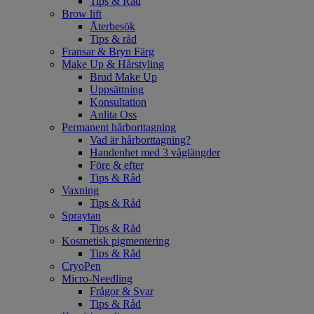
Tips & Råd
Brow lift
Återbesök
Tips & råd
Fransar & Bryn Färg
Make Up & Hårstyling
Brud Make Up
Uppsättning
Konsultation
Anlita Oss
Permanent hårborttagning
Vad är hårborttagning?
Handenhet med 3 våglängder
Före & efter
Tips & Råd
Vaxning
Tips & Råd
Spraytan
Tips & Råd
Kosmetisk pigmentering
Tips & Råd
CryoPen
Micro-Needling
Frågor & Svar
Tips & Råd