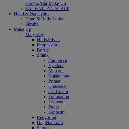
Hårfärg/Hår Make Up
SACHAJUAN SCALP
Hand & Nagelvård
Hand & Body Lotion
Skrubb
Make Up
Mary Kay
Hudvårdsset
Kroppsvård
Borste
Smink
Ögonbryn
Eyeliner
Mascara
Kajalpenna
Primer
Concealer
CC Cream
Foundation
Läppenna
Puder
Läppstift
Rengöring
Dag/Nattkräm
Serum