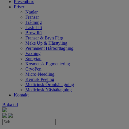
Presentbox
Priser
Naglar
Fransar
Trådning
Lash Lift
Brow lift
Fransar & Bryn Färg
Make Up & Hårstyling
Permanent Hårborttagning
Vaxning
Spraytan
Kosmetisk Pigmentering
CryoPen
Micro-Needling
Kemisk Peeling
Medicinsk Öronhåltagning
Medicinsk Näshåltagning
Kontakt
Boka tid