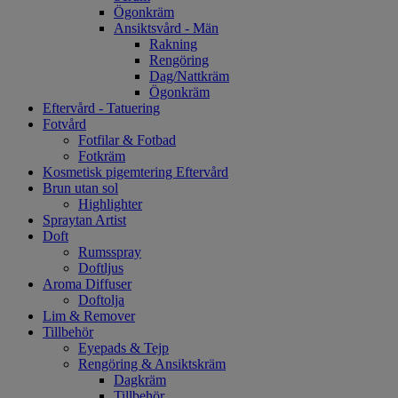
Ögonkräm
Ansiktsvård - Män
Rakning
Rengöring
Dag/Nattkräm
Ögonkräm
Eftervård - Tatuering
Fotvård
Fotfilar & Fotbad
Fotkräm
Kosmetisk pigemtering Eftervård
Brun utan sol
Highlighter
Spraytan Artist
Doft
Rumsspray
Doftljus
Aroma Diffuser
Doftolja
Lim & Remover
Tillbehör
Eyepads & Tejp
Rengöring & Ansiktskräm
Dagkräm
Tillbehör