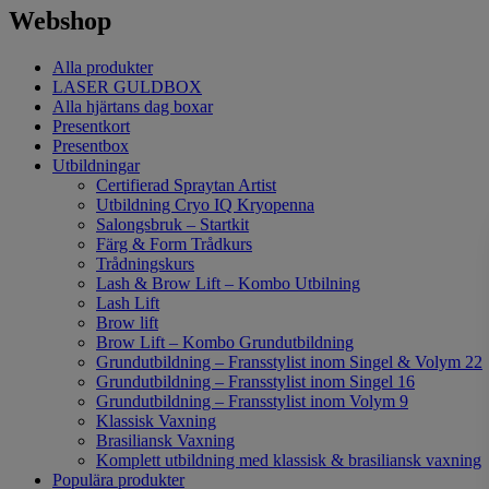
Webshop
Alla produkter
LASER GULDBOX
Alla hjärtans dag boxar
Presentkort
Presentbox
Utbildningar
Certifierad Spraytan Artist
Utbildning Cryo IQ Kryopenna
Salongsbruk – Startkit
Färg & Form Trådkurs
Trådningskurs
Lash & Brow Lift – Kombo Utbilning
Lash Lift
Brow lift
Brow Lift – Kombo Grundutbildning
Grundutbildning – Fransstylist inom Singel & Volym 22
Grundutbildning – Fransstylist inom Singel 16
Grundutbildning – Fransstylist inom Volym 9
Klassisk Vaxning
Brasiliansk Vaxning
Komplett utbildning med klassisk & brasiliansk vaxning
Populära produkter