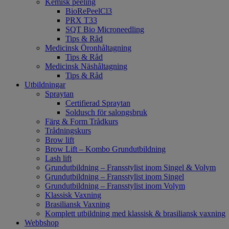
Kemisk peeling
BioRePeelCl3
PRX T33
SQT Bio Microneedling
Tips & Råd
Medicinsk Öronhåltagning
Tips & Råd
Medicinsk Näshåltagning
Tips & Råd
Utbildningar
Spraytan
Certifierad Spraytan
Soldusch för salongsbruk
Färg & Form Trådkurs
Trådningskurs
Brow lift
Brow Lift – Kombo Grundutbildning
Lash lift
Grundutbildning – Fransstylist inom Singel & Volym
Grundutbildning – Fransstylist inom Singel
Grundutbildning – Fransstylist inom Volym
Klassisk Vaxning
Brasiliansk Vaxning
Komplett utbildning med klassisk & brasiliansk vaxning
Webbshop