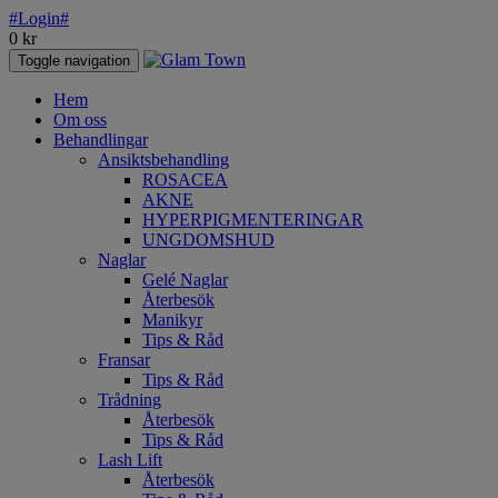
#Login#
0
kr
Toggle navigation
Hem
Om oss
Behandlingar
Ansiktsbehandling
ROSACEA
AKNE
HYPERPIGMENTERINGAR
UNGDOMSHUD
Naglar
Gelé Naglar
Återbesök
Manikyr
Tips & Råd
Fransar
Tips & Råd
Trådning
Återbesök
Tips & Råd
Lash Lift
Återbesök