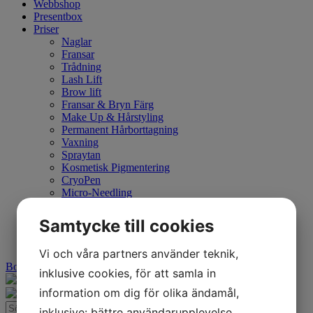
Webbshop
Presentbox
Priser
Naglar
Fransar
Trådning
Lash Lift
Brow lift
Fransar & Bryn Färg
Make Up & Hårstyling
Permanent Hårborttagning
Vaxning
Spraytan
Kosmetisk Pigmentering
CryoPen
Micro-Needling
Kemisk Peeling
Medicinsk Öronhåltagning
Samtycke till cookies
Medicinsk Näshåltagning
Kontakt
Vi och våra partners använder teknik,
Boka tid
inklusive cookies, för att samla in
information om dig för olika ändamål,
inklusive: bättre användarupplevelse,