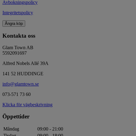
Avbokningspolicy
Integritetspolicy
Ångra köp
Kontakta oss
Glam Town AB
5592091697
Alfred Nobels Allé 39A
141 52 HUDDINGE
info@glamtown.se
073-571 73 60
Klicka för vägbeskrivning
Öppettider
Måndag
09:00 - 21:00
Tisdag
09:00 - 18:00