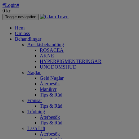
#Login#
0
kr
Toggle navigation
Hem
Om oss
Behandlingar
Ansiktsbehandling
ROSACEA
AKNE
HYPERPIGMENTERINGAR
UNGDOMSHUD
Naglar
Gelé Naglar
Återbesök
Manikyr
Tips & Råd
Fransar
Tips & Råd
Trådning
Återbesök
Tips & Råd
Lash Lift
Återbesök