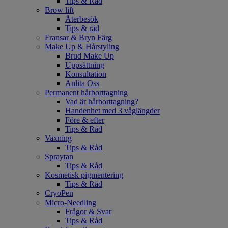
Tips & Råd
Brow lift
Återbesök
Tips & råd
Fransar & Bryn Färg
Make Up & Hårstyling
Brud Make Up
Uppsättning
Konsultation
Anlita Oss
Permanent hårborttagning
Vad är hårborttagning?
Handenhet med 3 våglängder
Före & efter
Tips & Råd
Vaxning
Tips & Råd
Spraytan
Tips & Råd
Kosmetisk pigmentering
Tips & Råd
CryoPen
Micro-Needling
Frågor & Svar
Tips & Råd