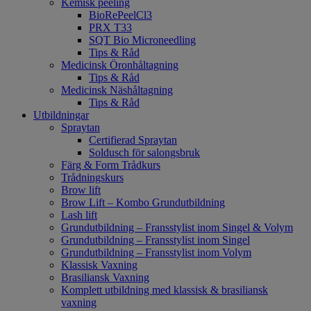
Kemisk peeling
BioRePeelCl3
PRX T33
SQT Bio Microneedling
Tips & Råd
Medicinsk Öronhåltagning
Tips & Råd
Medicinsk Näshåltagning
Tips & Råd
Utbildningar
Spraytan
Certifierad Spraytan
Soldusch för salongsbruk
Färg & Form Trådkurs
Trådningskurs
Brow lift
Brow Lift – Kombo Grundutbildning
Lash lift
Grundutbildning – Fransstylist inom Singel & Volym
Grundutbildning – Fransstylist inom Singel
Grundutbildning – Fransstylist inom Volym
Klassisk Vaxning
Brasiliansk Vaxning
Komplett utbildning med klassisk & brasiliansk
vaxning