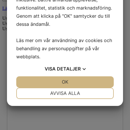
funktionalitet, statistik och marknadsföring.
Länk
Genom att klicka på "OK" samtycker du till
Use
$item["id"]
for 3
Use
$item["headline"]
for Black Friday
dessa ändamål.
Use
$item["info"]
for
Läs mer om vår användning av cookies och
behandling av personuppgifter på vår
webbplats.
VISA
DETALJER
JA
NEJ
OK
JA
NEJ
NÖDVÄNDIG
INSTÄLLNINGAR
AVVISA ALLA
JA
NEJ
JA
NEJ
MARKNADSFÖRING
STATISTIK