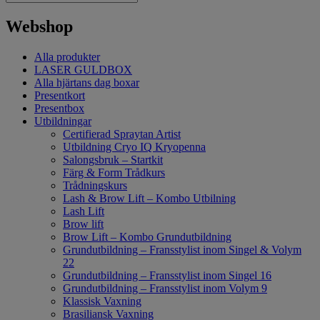
Webshop
Alla produkter
LASER GULDBOX
Alla hjärtans dag boxar
Presentkort
Presentbox
Utbildningar
Certifierad Spraytan Artist
Utbildning Cryo IQ Kryopenna
Salongsbruk – Startkit
Färg & Form Trådkurs
Trådningskurs
Lash & Brow Lift – Kombo Utbilning
Lash Lift
Brow lift
Brow Lift – Kombo Grundutbildning
Grundutbildning – Fransstylist inom Singel & Volym
22
Grundutbildning – Fransstylist inom Singel 16
Grundutbildning – Fransstylist inom Volym 9
Klassisk Vaxning
Brasiliansk Vaxning