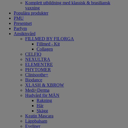
Komplett utbildning med klassisk & brasiliansk
vaxning
Populära produkter
PMU
Presentset
Parfym
Ansiktsvård
FILLMED BY FILORGA
Fillmed - Kit
Collagen
CELFIQ
NEXULTRA
ELEMENTRE
PHYTOMER
Clinisoothe+
Biodance
XLASH & XBROW
Medi+Derma
Hudvård för MÄN
Rakning
Hår
Skägg
Keatin Mascara
Läppbalsam
Eyeliner