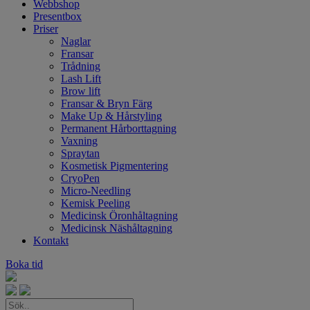
Webbshop
Presentbox
Priser
Naglar
Fransar
Trådning
Lash Lift
Brow lift
Fransar & Bryn Färg
Make Up & Hårstyling
Permanent Hårborttagning
Vaxning
Spraytan
Kosmetisk Pigmentering
CryoPen
Micro-Needling
Kemisk Peeling
Medicinsk Öronhåltagning
Medicinsk Näshåltagning
Kontakt
Boka tid