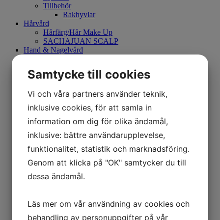
Tillbehör
Rakhyvlar
Hårvård
Hårfärg/Hår Make Up
SACHAJUAN SCALP
Hand & Nagelvård
Hand & Body Lotion
Skrubb
Samtycke till cookies
Make Up
Mary Kay
Vi och våra partners använder teknik,
Hudvårdsset
Kroppsvård
inklusive cookies, för att samla in
Borste
information om dig för olika ändamål,
Smink
Ögonbryn
inklusive: bättre användarupplevelse,
Eyeliner
Mascara
funktionalitet, statistik och marknadsföring.
Kajalpenna
Genom att klicka på "OK" samtycker du till
Primer
Concealer
dessa ändamål.
CC Cream
Foundation
Läppenna
Läs mer om vår användning av cookies och
Puder
behandling av personuppgifter på vår
Läppstift