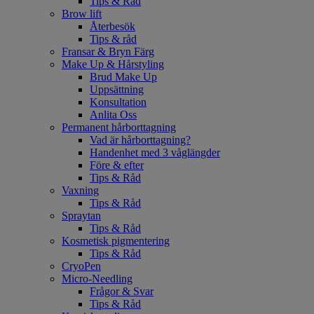
Tips & Råd
Brow lift
Återbesök
Tips & råd
Fransar & Bryn Färg
Make Up & Hårstyling
Brud Make Up
Uppsättning
Konsultation
Anlita Oss
Permanent hårborttagning
Vad är hårborttagning?
Handenhet med 3 våglängder
Före & efter
Tips & Råd
Vaxning
Tips & Råd
Spraytan
Tips & Råd
Kosmetisk pigmentering
Tips & Råd
CryoPen
Micro-Needling
Frågor & Svar
Tips & Råd