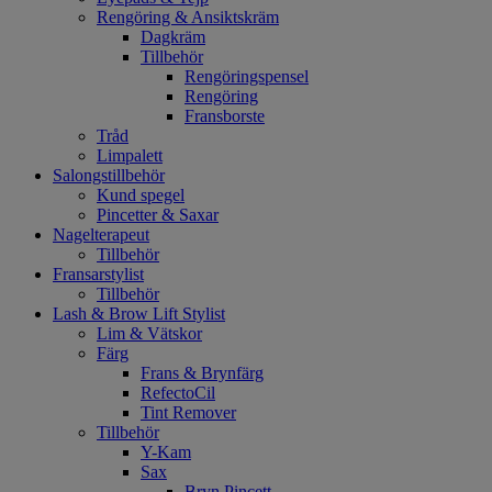
Rengöring & Ansiktskräm
Dagkräm
Tillbehör
Rengöringspensel
Rengöring
Fransborste
Tråd
Limpalett
Salongstillbehör
Kund spegel
Pincetter & Saxar
Nagelterapeut
Tillbehör
Fransarstylist
Tillbehör
Lash & Brow Lift Stylist
Lim & Vätskor
Färg
Frans & Brynfärg
RefectoCil
Tint Remover
Tillbehör
Y-Kam
Sax
Bryn Pincett