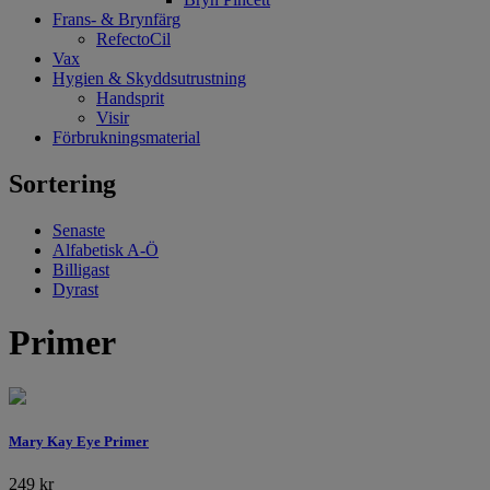
Frans- & Brynfärg
RefectoCil
Vax
Hygien & Skyddsutrustning
Handsprit
Visir
Förbrukningsmaterial
Sortering
Senaste
Alfabetisk A-Ö
Billigast
Dyrast
Primer
Mary Kay Eye Primer
249
kr