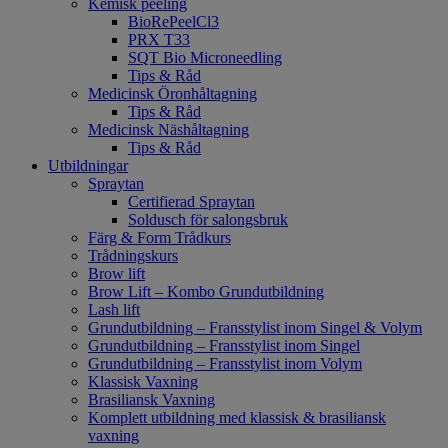
Kemisk peeling
BioRePeelCl3
PRX T33
SQT Bio Microneedling
Tips & Råd
Medicinsk Öronhåltagning
Tips & Råd
Medicinsk Näshåltagning
Tips & Råd
Utbildningar
Spraytan
Certifierad Spraytan
Soldusch för salongsbruk
Färg & Form Trådkurs
Trådningskurs
Brow lift
Brow Lift – Kombo Grundutbildning
Lash lift
Grundutbildning – Fransstylist inom Singel & Volym
Grundutbildning – Fransstylist inom Singel
Grundutbildning – Fransstylist inom Volym
Klassisk Vaxning
Brasiliansk Vaxning
Komplett utbildning med klassisk & brasiliansk
vaxning