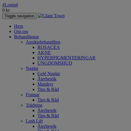
#Login#
0
kr
Toggle navigation
Hem
Om oss
Behandlingar
Ansiktsbehandling
ROSACEA
AKNE
HYPERPIGMENTERINGAR
UNGDOMSHUD
Naglar
Gelé Naglar
Återbesök
Manikyr
Tips & Råd
Fransar
Tips & Råd
Trådning
Återbesök
Tips & Råd
Lash Lift
Återbesök