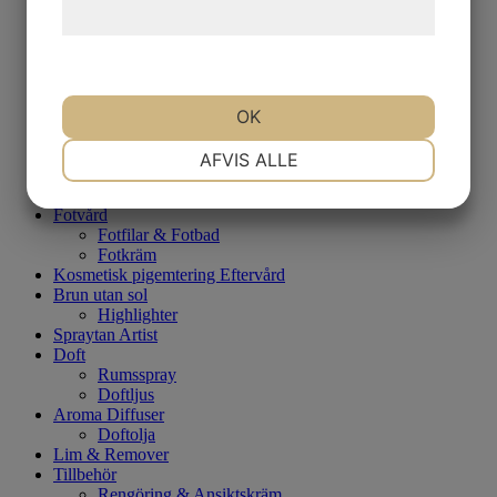
Rengöring
hjemmeside.
Dag/Nattkräm
Serum
Ögonkräm
Ansiktsvård - Män
Rakning
OK
Rengöring
NØDVENDIGE
PRÆFERENCER
Dag/Nattkräm
AFVIS ALLE
Ögonkräm
Eftervård - Tatuering
Fotvård
MARKETING
STATISTIK
Fotfilar & Fotbad
Fotkräm
Kosmetisk pigemtering Eftervård
Brun utan sol
Highlighter
Spraytan Artist
Doft
Rumsspray
Doftljus
Aroma Diffuser
Doftolja
Lim & Remover
Tillbehör
Rengöring & Ansiktskräm