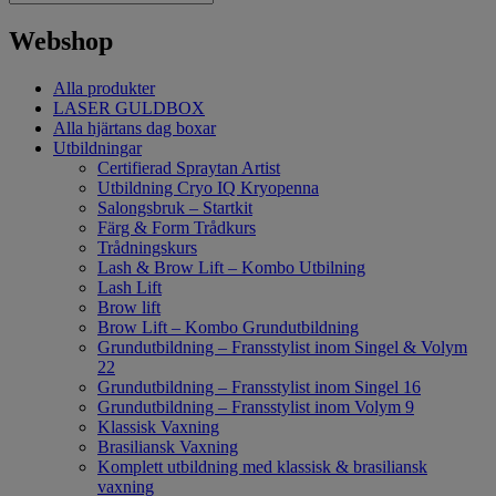
Webshop
Alla produkter
LASER GULDBOX
Alla hjärtans dag boxar
Utbildningar
Certifierad Spraytan Artist
Utbildning Cryo IQ Kryopenna
Salongsbruk – Startkit
Färg & Form Trådkurs
Trådningskurs
Lash & Brow Lift – Kombo Utbilning
Lash Lift
Brow lift
Brow Lift – Kombo Grundutbildning
Grundutbildning – Fransstylist inom Singel & Volym
22
Grundutbildning – Fransstylist inom Singel 16
Grundutbildning – Fransstylist inom Volym 9
Klassisk Vaxning
Brasiliansk Vaxning
Komplett utbildning med klassisk & brasiliansk
vaxning