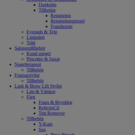
Dagkräm
Tillbehör
Rengöring
Rengöringspensel
Fransborste
Eyepads & Tejp
Limpalett
Tråd
Salongstillbehör
Kund spegel
Pincetter & Saxar
Nagelterapeut
Tillbehör
Fransarstylist
Tillbehör
Lash & Brow Lift Stylist
Lim & Vätskor
Färg
Frans & Brynfärg
RefectoCil
Tint Remover
Tillbehör
Y-Kam
Sax
Bryn Pincett