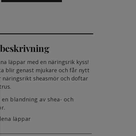
beskrivning
na läppar med en näringsrik kyss!
a blir genast mjukare och får nytt
er näringsrikt sheasmör och doftar
trus.
r en blandning av shea- och
r.
slena läppar