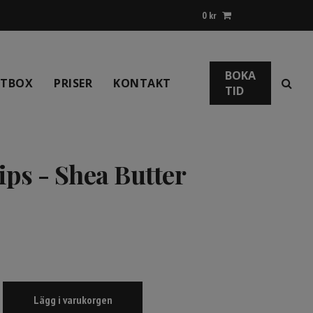
0
kr
BOKA
NTBOX
PRISER
KONTAKT
TID
ips - Shea Butter
Lägg i varukorgen