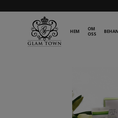
OM
HEM
BEHA
OSS