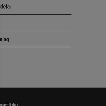
rdelar
k
ning
pettider