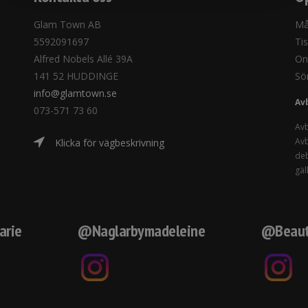
Glam Town AB
Må
5592091697
Ti
Alfred Nobels Allé 39A
On
141 52 HUDDINGE
Sö
info@glamtown.se
Av
073-571 73 60
Avb
Avb
Klicka för vägbeskrivning
deb
gäl
arie
@Naglarbymadeleine
@Beaut