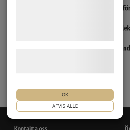
analysepartnere, som kan kombinere dem
Fler fö
med data, du tidligere har givet dem eller
de har indsamlet gennem din brug af deres
Storle
tjenester. Ved at klikke på 'OK' giver du
samtykke til disse formål.
Använd
Læs mere om vores brug af cookies og
behandling af persondata på vores
hjemmeside.
OK
NØDVENDIGE
PRÆFERENCER
AFVIS ALLE
MARKETING
STATISTIK
Kontakta oss
Öp