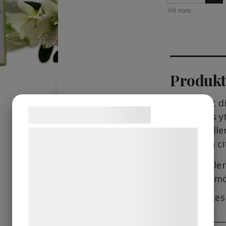
Inkl. moms
Produkt
Skäm bort di
Samtykke til cookies
Läpparnas yt
liv. Innehåll
Vi og vores samarbejdspartnere bruger
vitt te och ci
teknologier, herunder cookies, til at
indsamle oplysninger om dig til forskellige
Innehålle
formål, herunder: Tilpasning af annoncering,
jojobasmö
bedre brugeroplevelse, funktionalitet,
Ger silke
statistik og marketing. Disse oplysninger
kan blive delt med annoncerings- og