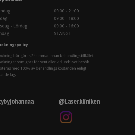
ndag
09:00 - 21:00
sdag
09:00 - 18:00
sdag - Lördag
09:00 - 16:00
ndag
STÄNGT
bokningspolicy
okning bör göras 24 timmar innan behandlingstillfället.
okningar som görs för sent eller vid uteblivet besök
iteras med 100% av behandlings kostanden enligt
lande lag.
ybyjohannaa
@Laser.kliniken