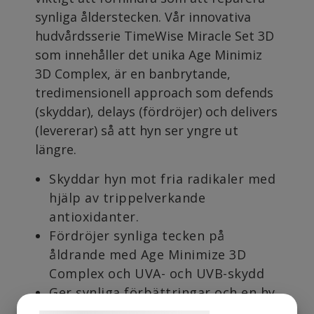
synliga ålderstecken. Vår innovativa
hudvårdsserie TimeWise Miracle Set 3D
som innehåller det unika Age Minimiz
3D Complex, är en banbrytande,
tredimensionell approach som defends
(skyddar), delays (fördröjer) och delivers
(levererar) så att hyn ser yngre ut
längre.
Skyddar hyn mot fria radikaler med
hjälp av trippelverkande
antioxidanter.
Fördröjer synliga tecken på
åldrande med Age Minimize 3D
Complex och UVA- och UVB-skydd
Ger synliga förbättringar och en hy
som ser yngre ut på bara fyra