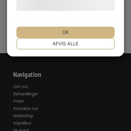
Följande kit innehåller
hjemmeside.
OK
NØDVENDIGE
PRÆFERENCER
AFVIS ALLE
MARKETING
STATISTIK
Navigation
Om oss
Behandlingar
Priser
Kontakta oss
Webbshop
Köpvillkor
Ny kund