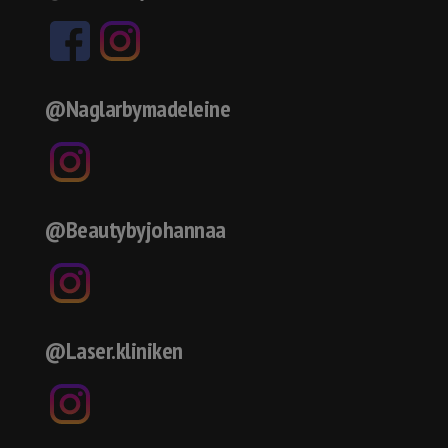
@Naglarbymadeleine
@Beautybyjohannaa
@Laser.kliniken