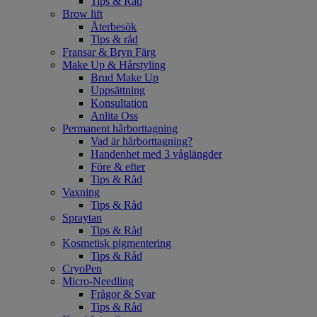
Tips & Råd
Brow lift
Återbesök
Tips & råd
Fransar & Bryn Färg
Make Up & Hårstyling
Brud Make Up
Uppsättning
Konsultation
Anlita Oss
Permanent hårborttagning
Vad är hårborttagning?
Handenhet med 3 våglängder
Före & efter
Tips & Råd
Vaxning
Tips & Råd
Spraytan
Tips & Råd
Kosmetisk pigmentering
Tips & Råd
CryoPen
Micro-Needling
Frågor & Svar
Tips & Råd