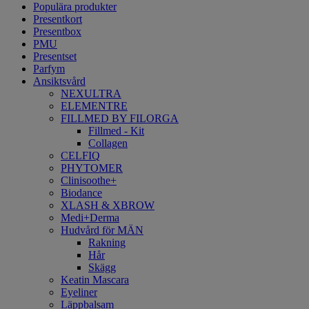
Populära produkter
Presentkort
Presentbox
PMU
Presentset
Parfym
Ansiktsvård
NEXULTRA
ELEMENTRE
FILLMED BY FILORGA
Fillmed - Kit
Collagen
CELFIQ
PHYTOMER
Clinisoothe+
Biodance
XLASH & XBROW
Medi+Derma
Hudvård för MÄN
Rakning
Hår
Skägg
Keatin Mascara
Eyeliner
Läppbalsam