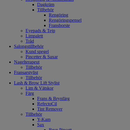
Dagkräm
Tillbehör
Rengöring
Rengöringspensel
Fransborste
Eyepads & Tejp
Limpalett
Tråd
Salongstillbehör
Kund spegel
Pincetter & Saxar
Nagelterapeut
Tillbehör
Fransarstylist
Tillbehör
Lash & Brow Lift Stylist
Lim & Vätskor
Färg
Frans & Brynfärg
RefectoCil
Tint Remover
Tillbehör
Y-Kam
Sax
Bryn Pincett