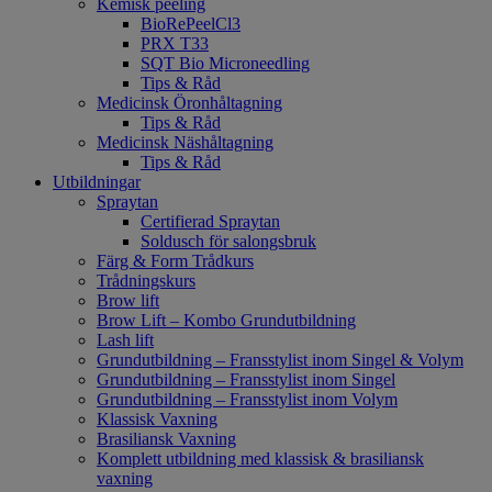
Kemisk peeling
BioRePeelCl3
PRX T33
SQT Bio Microneedling
Tips & Råd
Medicinsk Öronhåltagning
Tips & Råd
Medicinsk Näshåltagning
Tips & Råd
Utbildningar
Spraytan
Certifierad Spraytan
Soldusch för salongsbruk
Färg & Form Trådkurs
Trådningskurs
Brow lift
Brow Lift – Kombo Grundutbildning
Lash lift
Grundutbildning – Fransstylist inom Singel & Volym
Grundutbildning – Fransstylist inom Singel
Grundutbildning – Fransstylist inom Volym
Klassisk Vaxning
Brasiliansk Vaxning
Komplett utbildning med klassisk & brasiliansk
vaxning