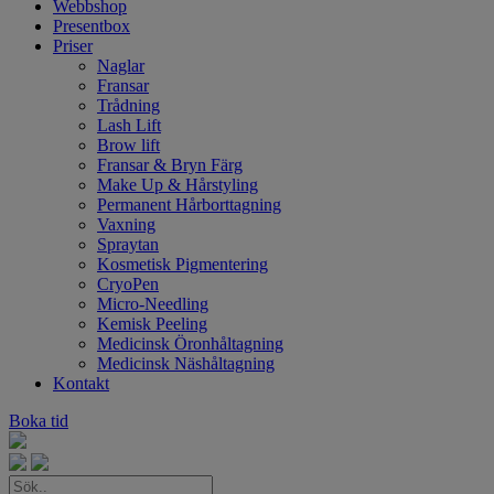
Webbshop
Presentbox
Priser
Naglar
Fransar
Trådning
Lash Lift
Brow lift
Fransar & Bryn Färg
Make Up & Hårstyling
Permanent Hårborttagning
Vaxning
Spraytan
Kosmetisk Pigmentering
CryoPen
Micro-Needling
Kemisk Peeling
Medicinsk Öronhåltagning
Medicinsk Näshåltagning
Kontakt
Boka tid