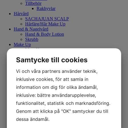
Tillbehör
Rakhyvlar
Hårvård
SACHAJUAN SCALP
Hårfärg/Hår Make Up
Hand & Nagelvård
Hand & Body Lotion
Skrubb
Make Up
Mary Kay
Hudvårdsset
Samtycke till cookies
Kroppsvård
Borste
Smink
Vi och våra partners använder teknik,
Ögonbryn
inklusive cookies, för att samla in
Eyeliner
Mascara
information om dig för olika ändamål,
Kajalpenna
inklusive: bättre användarupplevelse,
Primer
Concealer
funktionalitet, statistik och marknadsföring.
CC Cream
Genom att klicka på "OK" samtycker du till
Foundation
Läppenna
dessa ändamål.
Puder
Läppstift