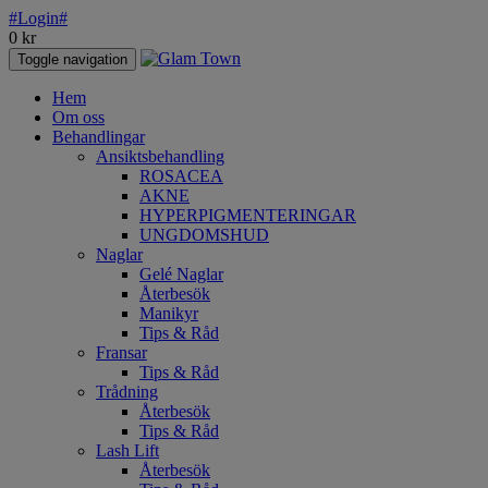
#Login#
0
kr
Toggle navigation
Hem
Om oss
Behandlingar
Ansiktsbehandling
ROSACEA
AKNE
HYPERPIGMENTERINGAR
UNGDOMSHUD
Naglar
Gelé Naglar
Återbesök
Manikyr
Tips & Råd
Fransar
Tips & Råd
Trådning
Återbesök
Tips & Råd
Lash Lift
Återbesök