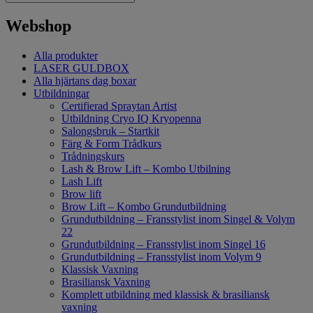
Webshop
Alla produkter
LASER GULDBOX
Alla hjärtans dag boxar
Utbildningar
Certifierad Spraytan Artist
Utbildning Cryo IQ Kryopenna
Salongsbruk – Startkit
Färg & Form Trådkurs
Trådningskurs
Lash & Brow Lift – Kombo Utbilning
Lash Lift
Brow lift
Brow Lift – Kombo Grundutbildning
Grundutbildning – Fransstylist inom Singel & Volym
22
Grundutbildning – Fransstylist inom Singel 16
Grundutbildning – Fransstylist inom Volym 9
Klassisk Vaxning
Brasiliansk Vaxning
Komplett utbildning med klassisk & brasiliansk
vaxning