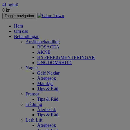
#Login#
0
kr
Toggle navigation
Hem
Om oss
Behandlingar
Ansiktsbehandling
ROSACEA
AKNE
HYPERPIGMENTERINGAR
UNGDOMSHUD
Naglar
Gelé Naglar
Återbesök
Manikyr
Tips & Råd
Fransar
Tips & Råd
Trådning
Återbesök
Tips & Råd
Lash Lift
Återbesök