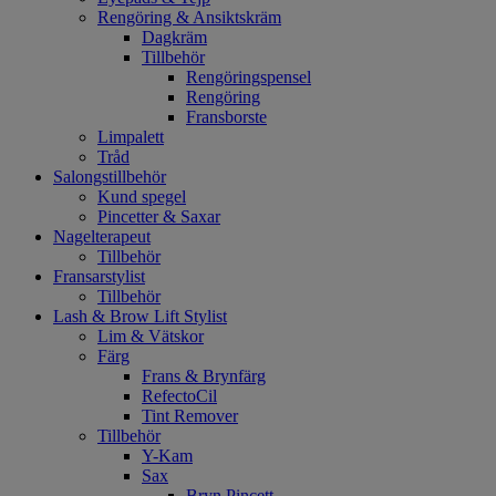
Rengöring & Ansiktskräm
Dagkräm
Tillbehör
Rengöringspensel
Rengöring
Fransborste
Limpalett
Tråd
Salongstillbehör
Kund spegel
Pincetter & Saxar
Nagelterapeut
Tillbehör
Fransarstylist
Tillbehör
Lash & Brow Lift Stylist
Lim & Vätskor
Färg
Frans & Brynfärg
RefectoCil
Tint Remover
Tillbehör
Y-Kam
Sax
Bryn Pincett