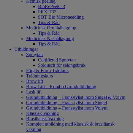
Kemisk peeling
BioRePeelCl3
PRX T33
SQT Bio Microneedling
Tips & Råd
Medicinsk Öronhåltagning
Tips & Råd
Medicinsk Näshåltagning
Tips & Råd
Utbildningar
Spraytan
Certifierad Spraytan
Soldusch för salongsbruk
Färg & Form Trådkurs
Trådningskurs
Brow lift
Brow Lift – Kombo Grundutbildning
Lash lift
Grundutbildning – Fransstylist inom Singel & Volym
Grundutbildning – Fransstylist inom Singel
Grundutbildning – Fransstylist inom Volym
Klassisk Vaxning
Brasiliansk Vaxning
Komplett utbildning med klassisk & brasiliansk
vaxning