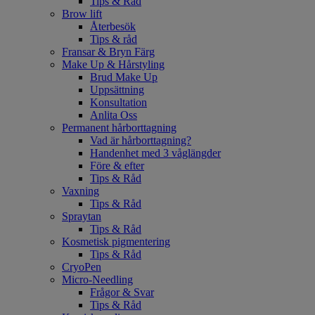
Tips & Råd
Brow lift
Återbesök
Tips & råd
Fransar & Bryn Färg
Make Up & Hårstyling
Brud Make Up
Uppsättning
Konsultation
Anlita Oss
Permanent hårborttagning
Vad är hårborttagning?
Handenhet med 3 våglängder
Före & efter
Tips & Råd
Vaxning
Tips & Råd
Spraytan
Tips & Råd
Kosmetisk pigmentering
Tips & Råd
CryoPen
Micro-Needling
Frågor & Svar
Tips & Råd