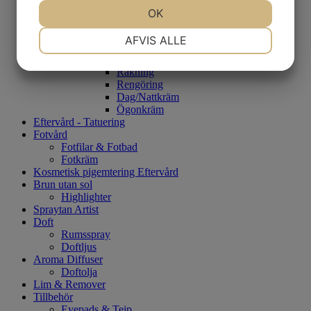
Rengöring
OK
Dag/Nattkräm
NØDVENDIGE
PRÆFERENCER
Serum
AFVIS ALLE
Ögonkräm
Ansiktsvård - Män
Rakning
MARKETING
STATISTIK
Rengöring
Dag/Nattkräm
Ögonkräm
Eftervård - Tatuering
Fotvård
Fotfilar & Fotbad
Fotkräm
Kosmetisk pigemtering Eftervård
Brun utan sol
Highlighter
Spraytan Artist
Doft
Rumsspray
Doftljus
Aroma Diffuser
Doftolja
Lim & Remover
Tillbehör
Eyepads & Tejp