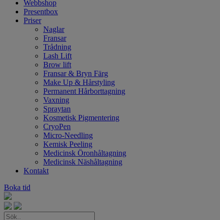
Webbshop
Presentbox
Priser
Naglar
Fransar
Trådning
Lash Lift
Brow lift
Fransar & Bryn Färg
Make Up & Hårstyling
Permanent Hårborttagning
Vaxning
Spraytan
Kosmetisk Pigmentering
CryoPen
Micro-Needling
Kemisk Peeling
Medicinsk Öronhåltagning
Medicinsk Näshåltagning
Kontakt
Boka tid