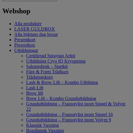
Webshop
Alla produkter
LASER GULDBOX
Alla hjärtans dag boxar
Presentkort
Presentbox
Utbildningar
Certifierad Spraytan Artist
Utbildning Cryo IQ Kryopenna
Salongsbruk – Startkit
Färg & Form Trådkurs
Trådningskurs
Lash & Brow Lift – Kombo Utbilning
Lash Lift
Brow lift
Brow Lift – Kombo Grundutbildning
Grundutbildning – Fransstylist inom Singel & Volym
22
Grundutbildning – Fransstylist inom Singel 16
Grundutbildning – Fransstylist inom Volym 9
Klassisk Vaxning
Brasiliansk Vaxning