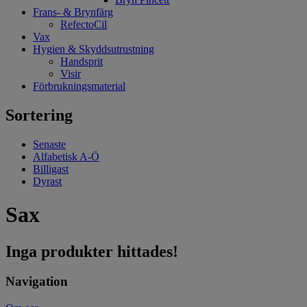
Frans- & Brynfärg
RefectoCil
Vax
Hygien & Skyddsutrustning
Handsprit
Visir
Förbrukningsmaterial
Sortering
Senaste
Alfabetisk A-Ö
Billigast
Dyrast
Sax
Inga produkter hittades!
Navigation