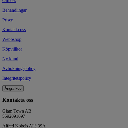
Om oss
Behandlingar
Priser
Kontakta oss
Webbshop
Köpvillkor
Ny kund
Avbokningspolicy
Integritetspolicy
Ångra köp
Kontakta oss
Glam Town AB
5592091697
Alfred Nobels Allé 39A