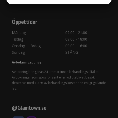
Klicka för vägbeskrivning
MARKETING
STATISTIK
Öppettider
Måndag
09:00 - 21:00
Tisdag
09:00 - 18:00
Onsdag - Lördag
09:00 - 16:00
Söndag
STÄNGT
Avbokningspolicy
Avbokning bör göras 24 timmar innan behandlingstillfället.
Avbokningar som görs för sent eller vid uteblivet besök
debiteras med 100% av behandlings kostanden enligt gällande
lag.
@Glamtown.se