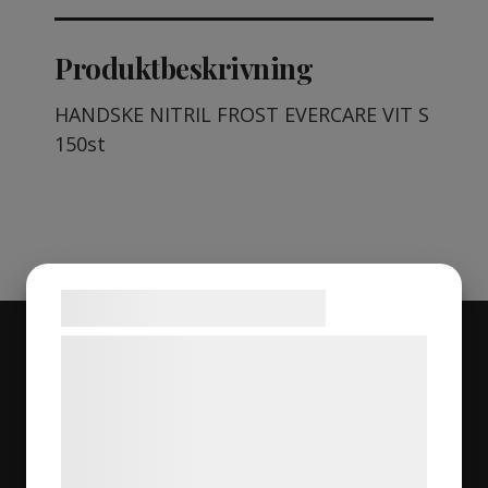
Produktbeskrivning
HANDSKE NITRIL FROST EVERCARE VIT S
150st
Samtykke til cookies
Vi og vores samarbejdspartnere bruger
Navigation
teknologier, herunder cookies, til at
indsamle oplysninger om dig til forskellige
Om oss
formål, herunder: Tilpasning af annoncering,
Behandlingar
bedre brugeroplevelse, funktionalitet,
Priser