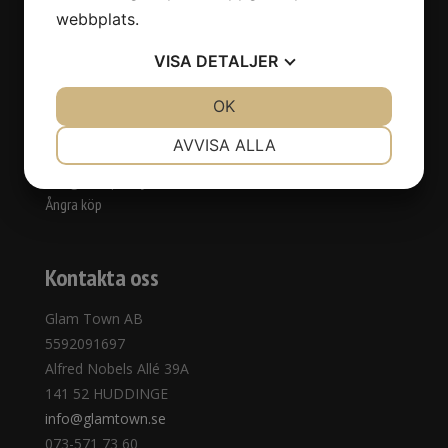
Behandlingar
webbplats.
Priser
Kontakta oss
VISA
DETALJER
Webbshop
JA
NEJ
OK
JA
NEJ
Köpvillkor
Ny kund
NÖDVÄNDIG
INSTÄLLNINGAR
AVVISA ALLA
Avbokningspolicy
JA
NEJ
JA
NEJ
Integritetspolicy
Ångra köp
MARKNADSFÖRING
STATISTIK
Kontakta oss
Glam Town AB
5592091697
Alfred Nobels Allé 39A
141 52 HUDDINGE
info@glamtown.se
073-571 73 60