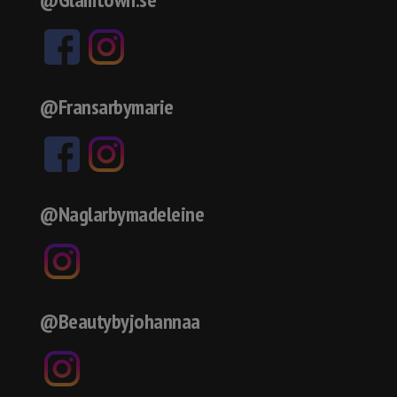
@Fransarbymarie
@Naglarbymadeleine
@Beautybyjohannaa