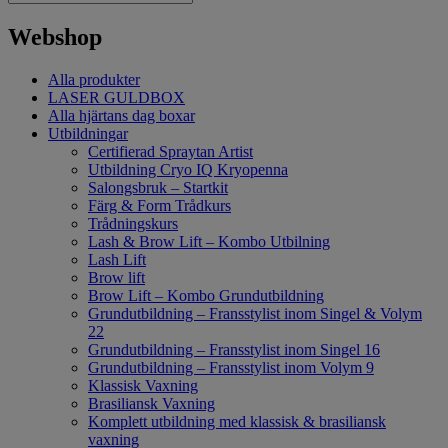
Webshop
Alla produkter
LASER GULDBOX
Alla hjärtans dag boxar
Utbildningar
Certifierad Spraytan Artist
Utbildning Cryo IQ Kryopenna
Salongsbruk – Startkit
Färg & Form Trådkurs
Trådningskurs
Lash & Brow Lift – Kombo Utbilning
Lash Lift
Brow lift
Brow Lift – Kombo Grundutbildning
Grundutbildning – Fransstylist inom Singel & Volym
22
Grundutbildning – Fransstylist inom Singel 16
Grundutbildning – Fransstylist inom Volym 9
Klassisk Vaxning
Brasiliansk Vaxning
Komplett utbildning med klassisk & brasiliansk
vaxning