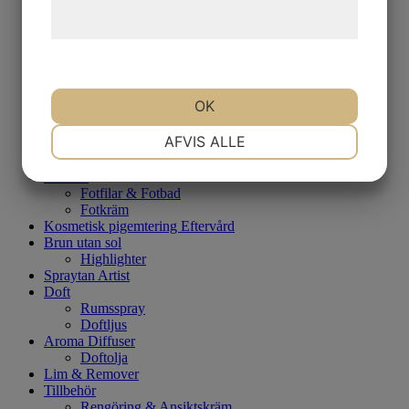
behandling af persondata på vores
Rengöring
hjemmeside.
Dag/Nattkräm
Serum
Ögonkräm
Ansiktsvård - Män
Rakning
OK
Rengöring
Dag/Nattkräm
NØDVENDIGE
PRÆFERENCER
AFVIS ALLE
Ögonkräm
Eftervård - Tatuering
Fotvård
Fotfilar & Fotbad
MARKETING
STATISTIK
Fotkräm
Kosmetisk pigemtering Eftervård
Brun utan sol
Highlighter
Spraytan Artist
Doft
Rumsspray
Doftljus
Aroma Diffuser
Doftolja
Lim & Remover
Tillbehör
Rengöring & Ansiktskräm