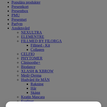
Populära produkter
Presentkort
Presentbox
PMU
Presentset
Parfym
Ansiktsvård
NEXULTRA
ELEMENTRE
FILLMED BY FILORGA
Fillmed - Kit
Collagen
CELFIQ
PHYTOMER
Clinisoothe+
Biodance
XLASH & XBROW
Medi+Derma
Hudvård för MÄN
Rakning
Hår
Skägg
Keatin Mascara
Eyeliner
Läppbalsam