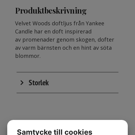
Produktbeskrivning
Velvet Woods doftljus från Yankee
Candle har en doft inspirerad
av promenader genom skogen, dofter
av varm bärnsten och en hint av söta
blommor.
Storlek
Samtycke till cookies