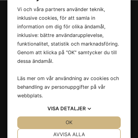
Vi och våra partners använder teknik,
inklusive cookies, för att samla in
Navigation
information om dig för olika ändamål,
inklusive: bättre användarupplevelse,
Om oss
Behandlingar
funktionalitet, statistik och marknadsföring.
Priser
Genom att klicka på "OK" samtycker du till
Kontakta oss
dessa ändamål.
Webbshop
Köpvillkor
Läs mer om vår användning av cookies och
Ny kund
behandling av personuppgifter på vår
Avbokningspolicy
webbplats.
Integritetspolicy
Ångra köp
VISA
DETALJER
JA
NEJ
OK
JA
NEJ
Kontakta oss
NÖDVÄNDIG
INSTÄLLNINGAR
AVVISA ALLA