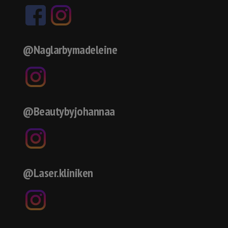
@Naglarbymadeleine
@Beautybyjohannaa
@Laser.kliniken