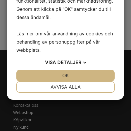
Aktiva ingredienser:
funktionalitet, statistik och marknadsföring.
Acetyl tripeptid-1, Omega-3
Genom att klicka på "OK" samtycker du till
dessa ändamål.
Läs mer om vår användning av cookies och
behandling av personuppgifter på vår
webbplats.
VISA
DETALJER
Navigation
JA
NEJ
OK
JA
NEJ
Om oss
NÖDVÄNDIG
INSTÄLLNINGAR
AVVISA ALLA
Behandlingar
JA
NEJ
JA
NEJ
Priser
Kontakta oss
MARKNADSFÖRING
STATISTIK
Webbshop
Köpvillkor
Ny kund