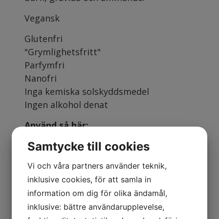
Vegansk
Glutenfri
"Grymlighetsfritt"
Parfymfri
Nanofri
Inga kemiska solskyddsmedel
Ingen alkohol denat
Använd så här:
Samtycke till cookies
Applicera Nexultra B på skadade
områden och massera lätta. Applicera
Vi och våra partners använder teknik,
när det är nödvändigt och så länge
inklusive cookies, för att samla in
rodnad och irritation finns kvar.
information om dig för olika ändamål,
inklusive: bättre användarupplevelse,