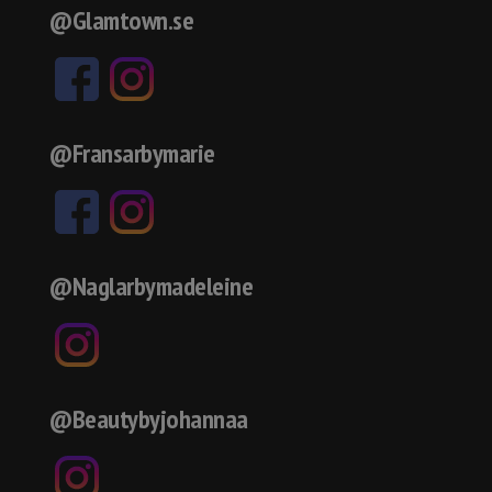
@Glamtown.se
@Fransarbymarie
@Naglarbymadeleine
@Beautybyjohannaa