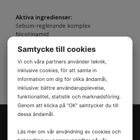
Aktiva ingredienser:
Sebum-reglerande komplex
Nicotinamid
Salicylsyra
Samtycke till cookies
Aloe barbadensis
Zink salter
Vi och våra partners använder teknik,
inklusive cookies, för att samla in
information om dig för olika ändamål,
inklusive: bättre användarupplevelse,
funktionalitet, statistik och marknadsföring.
Genom att klicka på "OK" samtycker du till
dessa ändamål.
Navigation
Läs mer om vår användning av cookies och
Om oss