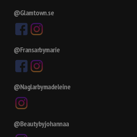
@Glamtown.se
@Fransarbymarie
@Naglarbymadeleine
@Beautybyjohannaa