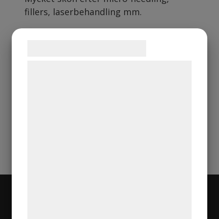
fillers, laserbehandling mm.
Samtykke til cookies
Användning
Vi og vores samarbejdspartnere bruger
teknologier, herunder cookies, til at
Ingredienser
indsamle oplysninger om dig til forskellige
formål, herunder: Tilpasning af annoncering,
bedre brugeroplevelse, funktionalitet,
statistik og marketing. Disse oplysninger
kan blive delt med annoncerings- og
analysepartnere, som kan kombinere dem
med data, du tidligere har givet dem eller
de har indsamlet gennem din brug af deres
tjenester. Ved at klikke på 'OK' giver du
Navigation
samtykke til disse formål.