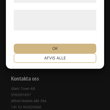
Om oss
Behandlingar
Læs mere om vores brug af cookies og
Priser
behandling af persondata på vores
Kontakta oss
hjemmeside.
Webbshop
Köpvillkor
Ny kund
OK
Avbokningspolicy
Integritetspolicy
NØDVENDIGE
PRÆFERENCER
AFVIS ALLE
Ångra köp
MARKETING
STATISTIK
Kontakta oss
Glam Town AB
5592091697
Alfred Nobels Allé 39A
141 52 HUDDINGE