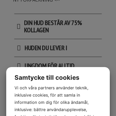
DIN HUD BESTÅR AV 75%
KOLLAGEN
HUDEN DU LEVER I
UNGDOM FÖR ALLTID
Samtycke till cookies
PÅ UTSIDAN BLIR YTLIGA
Vi och våra partners använder teknik,
RESULTAT
inklusive cookies, för att samla in
information om dig för olika ändamål,
FRÅN INSIDAN = LÅNGSIKTIGA
inklusive: bättre användarupplevelse,
RESULTAT