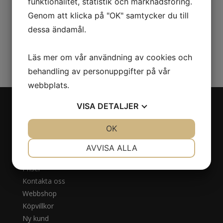
funktionalitet, statistik och marknadsföring.
Genom att klicka på "OK" samtycker du till
dessa ändamål.
Läs mer om vår användning av cookies och
behandling av personuppgifter på vår
webbplats.
VISA
DETALJER
Navigation
JA
NEJ
OK
JA
NEJ
NÖDVÄNDIG
INSTÄLLNINGAR
Om oss
AVVISA ALLA
Behandlingar
JA
NEJ
JA
NEJ
Priser
MARKNADSFÖRING
STATISTIK
Kontakta oss
Webbshop
Köpvillkor
Ny kund