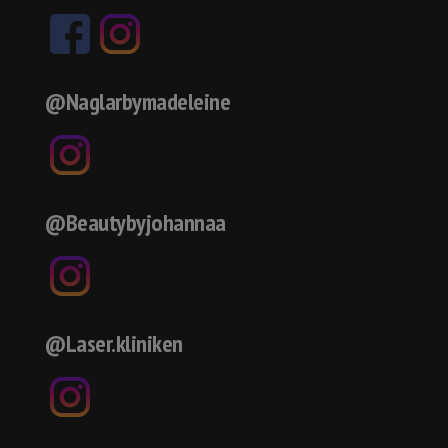
@Naglarbymadeleine
@Beautybyjohannaa
@Laser.kliniken