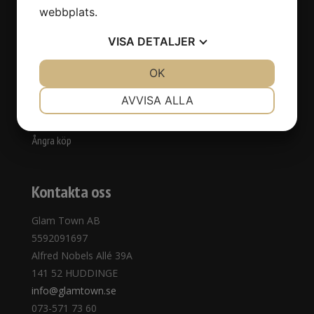
Behandlingar
webbplats.
Priser
Kontakta oss
VISA
DETALJER
Webbshop
Köpvillkor
JA
NEJ
OK
JA
NEJ
Ny kund
NÖDVÄNDIG
INSTÄLLNINGAR
AVVISA ALLA
Avbokningspolicy
JA
NEJ
JA
NEJ
Integritetspolicy
Ångra köp
MARKNADSFÖRING
STATISTIK
Kontakta oss
Glam Town AB
5592091697
Alfred Nobels Allé 39A
141 52 HUDDINGE
info@glamtown.se
073-571 73 60