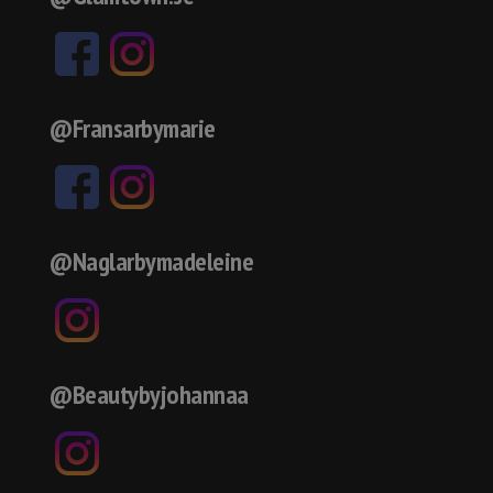
@Fransarbymarie
@Naglarbymadeleine
@Beautybyjohannaa