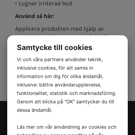
• Lugnar irriterad hud.
Använd så här:
Applicera produkten med hjälp av
bomullsrondeller morgon och kväll.
Samtycke till cookies
Aktiva ingredienser:
Glycerin, Allantoin, Peruvian balsam.
Vi och våra partners använder teknik,
inklusive cookies, för att samla in
information om dig för olika ändamål,
inklusive: bättre användarupplevelse,
funktionalitet, statistik och marknadsföring.
Genom att klicka på "OK" samtycker du till
dessa ändamål.
Navigation
Läs mer om vår användning av cookies och