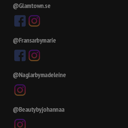
@Glamtown.se
@Fransarbymarie
@Naglarbymadeleine
@Beautybyjohannaa