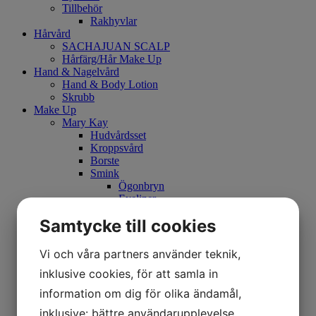
Tillbehör
Rakhyvlar
Hårvård
SACHAJUAN SCALP
Hårfärg/Hår Make Up
Hand & Nagelvård
Hand & Body Lotion
Skrubb
Make Up
Mary Kay
Hudvårdsset
Kroppsvård
Borste
Smink
Ögonbryn
Eyeliner
Mascara
Samtycke till cookies
Kajalpenna
Primer
Concealer
Vi och våra partners använder teknik,
CC Cream
inklusive cookies, för att samla in
Foundation
Läppenna
information om dig för olika ändamål,
Puder
inklusive: bättre användarupplevelse,
Läppstift