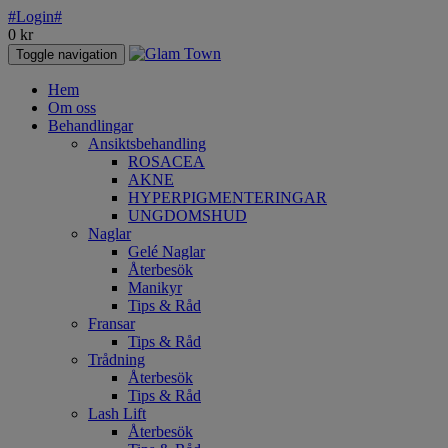
#Login#
0
kr
Toggle navigation
Hem
Om oss
Behandlingar
Ansiktsbehandling
ROSACEA
AKNE
HYPERPIGMENTERINGAR
UNGDOMSHUD
Naglar
Gelé Naglar
Återbesök
Manikyr
Tips & Råd
Fransar
Tips & Råd
Trådning
Återbesök
Tips & Råd
Lash Lift
Återbesök