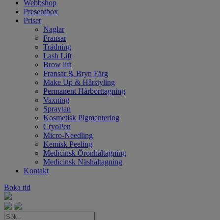
Webbshop
Presentbox
Priser
Naglar
Fransar
Trådning
Lash Lift
Brow lift
Fransar & Bryn Färg
Make Up & Hårstyling
Permanent Hårborttagning
Vaxning
Spraytan
Kosmetisk Pigmentering
CryoPen
Micro-Needling
Kemisk Peeling
Medicinsk Öronhåltagning
Medicinsk Näshåltagning
Kontakt
Boka tid