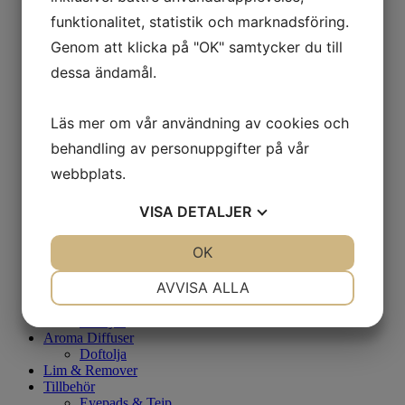
Rengöring
funktionalitet, statistik och marknadsföring.
Dag/Nattkräm
Serum
Genom att klicka på "OK" samtycker du till
Ögonkräm
dessa ändamål.
Ansiktsvård - Män
Rakning
Rengöring
Läs mer om vår användning av cookies och
Dag/Nattkräm
Ögonkräm
behandling av personuppgifter på vår
Eftervård - Tatuering
webbplats.
Fotvård
Fotfilar & Fotbad
Fotkräm
VISA
DETALJER
Kosmetisk pigemtering Eftervård
Brun utan sol
JA
NEJ
OK
JA
NEJ
Highlighter
Spraytan Artist
NÖDVÄNDIG
INSTÄLLNINGAR
AVVISA ALLA
Doft
Rumsspray
JA
NEJ
JA
NEJ
Doftljus
Aroma Diffuser
MARKNADSFÖRING
STATISTIK
Doftolja
Lim & Remover
Tillbehör
Eyepads & Tejp