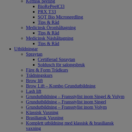
Kemisk peeling
BioRePeelCl3
PRX T33
SQT Bio Microneedling
Tips & Råd
Medicinsk Öronhåltagning
Tips & Råd
Medicinsk Näshåltagning
Tips & Råd
Utbildningar
Spraytan
Certifierad Spraytan
Soldusch för salongsbruk
Färg & Form Trådkurs
Trådningskurs
Brow lift
Brow Lift – Kombo Grundutbildning
Lash lift
Grundutbildning – Fransstylist inom Singel & Volym
Grundutbildning – Fransstylist inom Singel
Grundutbildning – Fransstylist inom Volym
Klassisk Vaxning
Brasiliansk Vaxning
Komplett utbildning med klassisk & brasiliansk
vaxning