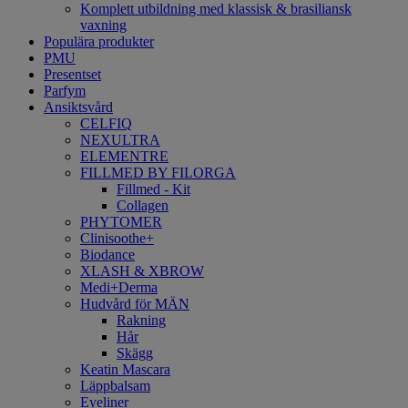
Komplett utbildning med klassisk & brasiliansk
vaxning
Populära produkter
PMU
Presentset
Parfym
Ansiktsvård
CELFIQ
NEXULTRA
ELEMENTRE
FILLMED BY FILORGA
Fillmed - Kit
Collagen
PHYTOMER
Clinisoothe+
Biodance
XLASH & XBROW
Medi+Derma
Hudvård för MÄN
Rakning
Hår
Skägg
Keatin Mascara
Läppbalsam
Eyeliner