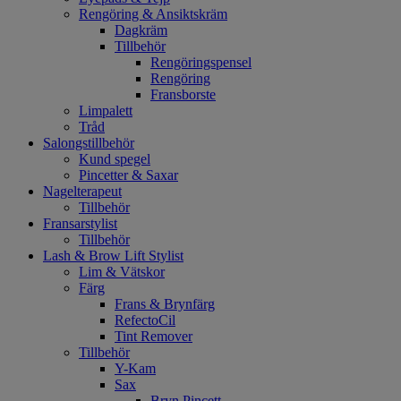
Rengöring & Ansiktskräm
Dagkräm
Tillbehör
Rengöringspensel
Rengöring
Fransborste
Limpalett
Tråd
Salongstillbehör
Kund spegel
Pincetter & Saxar
Nagelterapeut
Tillbehör
Fransarstylist
Tillbehör
Lash & Brow Lift Stylist
Lim & Vätskor
Färg
Frans & Brynfärg
RefectoCil
Tint Remover
Tillbehör
Y-Kam
Sax
Bryn Pincett