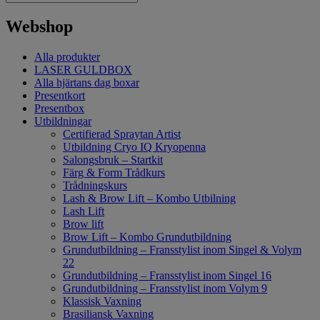
Webshop
Alla produkter
LASER GULDBOX
Alla hjärtans dag boxar
Presentkort
Presentbox
Utbildningar
Certifierad Spraytan Artist
Utbildning Cryo IQ Kryopenna
Salongsbruk – Startkit
Färg & Form Trådkurs
Trådningskurs
Lash & Brow Lift – Kombo Utbilning
Lash Lift
Brow lift
Brow Lift – Kombo Grundutbildning
Grundutbildning – Fransstylist inom Singel & Volym
22
Grundutbildning – Fransstylist inom Singel 16
Grundutbildning – Fransstylist inom Volym 9
Klassisk Vaxning
Brasiliansk Vaxning