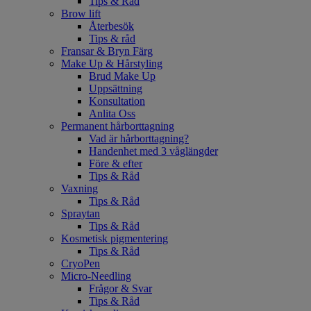
Tips & Råd
Brow lift
Återbesök
Tips & råd
Fransar & Bryn Färg
Make Up & Hårstyling
Brud Make Up
Uppsättning
Konsultation
Anlita Oss
Permanent hårborttagning
Vad är hårborttagning?
Handenhet med 3 våglängder
Före & efter
Tips & Råd
Vaxning
Tips & Råd
Spraytan
Tips & Råd
Kosmetisk pigmentering
Tips & Råd
CryoPen
Micro-Needling
Frågor & Svar
Tips & Råd