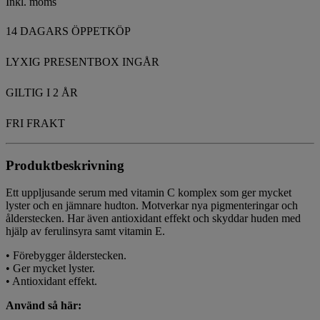
Inkl. moms
14 DAGARS ÖPPETKÖP
LYXIG PRESENTBOX INGÅR
GILTIG I 2 ÅR
FRI FRAKT
Produktbeskrivning
Ett uppljusande serum med vitamin C komplex som ger mycket
lyster och en jämnare hudton. Motverkar nya pigmenteringar och
ålderstecken. Har även antioxidant effekt och skyddar huden med
hjälp av ferulinsyra samt vitamin E.
• Förebygger ålderstecken.
• Ger mycket lyster.
• Antioxidant effekt.
Använd så här: